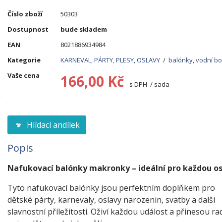
Číslo zboží
50303
Dostupnost
bude skladem
EAN
8021886934984
Kategorie
KARNEVAL, PÁRTY, PLESY, OSLAVY
/
balónky, vodní b
Vaše cena
166,00 Kč
s DPH / sada
Hlídací andílek
Popis
Nafukovací balónky makronky – ideální pro každou o
Tyto nafukovací balónky jsou perfektním doplňkem pro
dětské párty, karnevaly, oslavy narozenin, svatby a další
slavnostní příležitosti. Oživí každou událost a přinesou ra