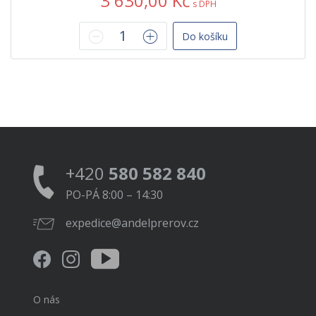
3 630,00 Kč
s DPH
Do košíku
+420
580 582 840
PO-PÁ 8:00 – 14:30
expedice@andelprerov.cz
O nás