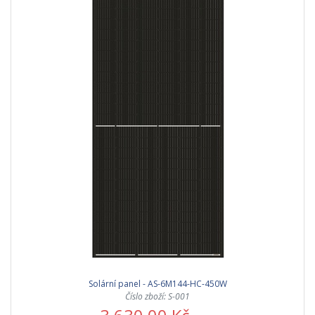
Solární panel - AS-6M144-HC-450W
Číslo zboží: S-001