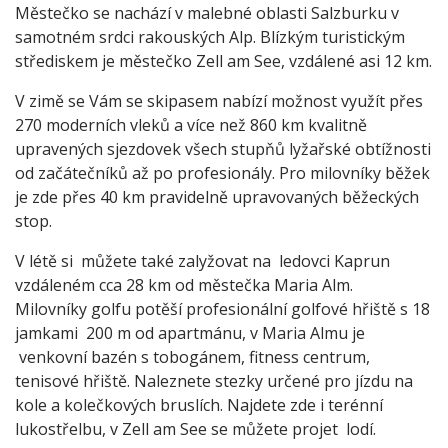
Městečko se nachází v malebné oblasti Salzburku v
samotném srdci rakouských Alp. Blízkým turistickým
střediskem je městečko Zell am See, vzdálené asi 12 km.
V zimě se Vám se skipasem nabízí možnost využít přes
270 moderních vleků a více než 860 km kvalitně
upravených sjezdovek všech stupňů lyžařské obtížnosti
od začátečníků až po profesionály. Pro milovníky běžek
je zde přes 40 km pravidelně upravovaných běžeckých
stop.
V létě si můžete také zalyžovat na ledovci Kaprun
vzdáleném cca 28 km od městečka Maria Alm.
Milovníky golfu potěší profesionální golfové hřiště s 18
jamkami 200 m od apartmánu, v Maria Almu je
venkovní bazén s tobogánem, fitness centrum,
tenisové hřiště. Naleznete stezky určené pro jízdu na
kole a kolečkových bruslích. Najdete zde i terénní
lukostřelbu, v Zell am See se můžete projet lodí.