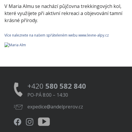
V Maria Almu se nachází půjčovna trekkingových kol,
které využijete při aktivní rekreaci a objevování tamní
krásné přírody.
Více naleznete na našem spřáteleném webu
www.levne-alpy.cz
+420
580 582 840
PO-PÁ 8:00 – 14:30
expedice@andelprerov.cz