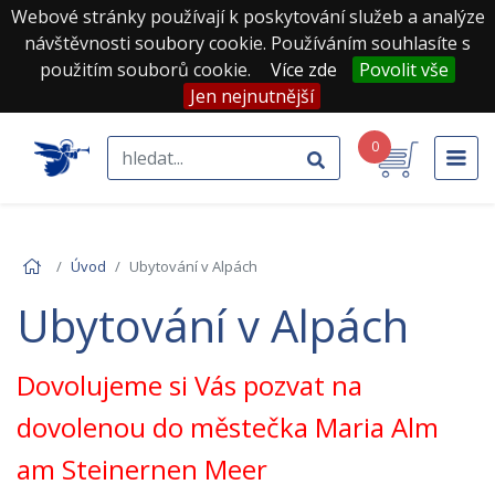
Webové stránky používají k poskytování služeb a analýze
návštěvnosti soubory cookie. Používáním souhlasíte s
použitím souborů cookie.
Více zde
Povolit vše
Jen nejnutnější
0
Úvod
Ubytování v Alpách
Ubytování v Alpách
Dovolujeme si Vás pozvat na
dovolenou do městečka Maria Alm
am Steinernen Meer