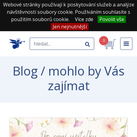
Webové stránky používají k poskytování služeb a analýze
návštěvnosti soubory cookie. Používáním souhlasíte s
použitím souborů cookie.
Více zde
Povolit vše
Jen nejnutnější
0
Blog / mohlo by Vás
zajímat