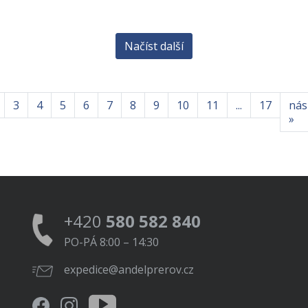
Načíst další
3
4
5
6
7
8
9
10
11
...
17
násl
»
+420
580 582 840
PO-PÁ 8:00 – 14:30
expedice@andelprerov.cz