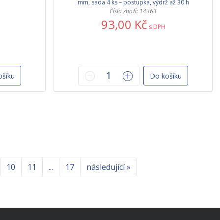
mm, sada 4 ks – postupka, výdrž až 30 h
Číslo zboží: 14363
93,00 Kč
s DPH
ošíku
Do košíku
10
11
...
17
následující »