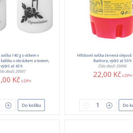
 svíčka 140 g s víčkem v
Hřbitovní svíčka červená olejová 
 kalíšku s obrázkem a textem,
Barbora, výdrž až 50 h
výdrž až 43 h
Číslo zboží: 20006
íslo zboží: 20007
22,00 Kč
s DPH
,00 Kč
s DPH
Do košíku
Do k