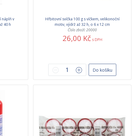
í náplň v
Hřbitovní svíčka 100 g s víčkem, velikonoční
až 40 h
motiv, výdrž až 32 h, o 6 x 12 cm
Číslo zboží: 20000
26,00 Kč
s DPH
Do košíku