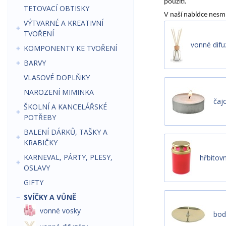
použití.
TETOVACÍ OBTISKY
V naší nabídce nesm
VÝTVARNÉ A KREATIVNÍ
TVOŘENÍ
vonné difu
KOMPONENTY KE TVOŘENÍ
BARVY
VLASOVÉ DOPLŇKY
NAROZENÍ MIMINKA
čaj
ŠKOLNÍ A KANCELÁŘSKÉ
POTŘEBY
BALENÍ DÁRKŮ, TAŠKY A
KRABIČKY
KARNEVAL, PÁRTY, PLESY,
hřbitovn
OSLAVY
GIFTY
SVÍČKY A VŮNĚ
vonné vosky
bod