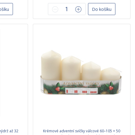
ošíku
Do košíku
výdrž až 32
Krémové adventní svíčky válcové 60–105 × 50