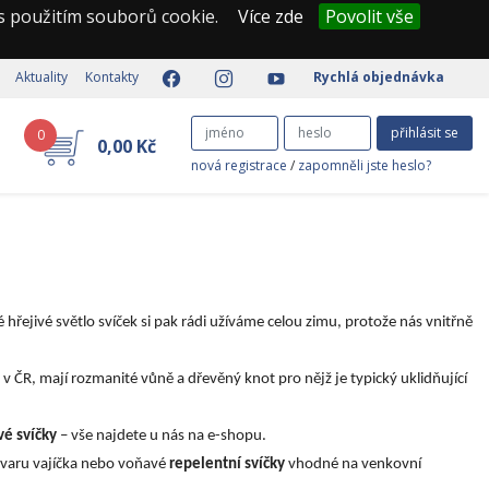
 s použitím souborů cookie.
Více zde
Povolit vše
Aktuality
Kontakty
Rychlá objednávka
přihlásit se
0
0,00 Kč
nová registrace
/
zapomněli jste heslo?
hřejivé světlo svíček si pak rádi užíváme celou zimu, protože nás vnitřně
 v ČR, mají rozmanité vůně a dřevěný knot pro nějž je typický uklidňující
vé svíčky
– vše najdete u nás na e-shopu.
tvaru vajíčka nebo voňavé
repelentní svíčky
vhodné na venkovní