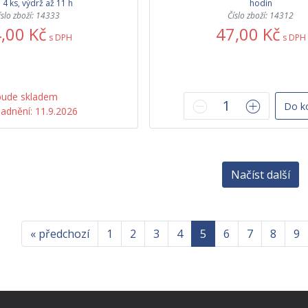
 4 ks, výdrž až 11 h
hodin
íslo zboží: 14333
Číslo zboží: 14312
,00 Kč
47,00 Kč
s DPH
s DPH
bude skladem
Do k
adnění: 11.9.2026
Načíst další
« předchozí
1
2
3
4
5
6
7
8
9