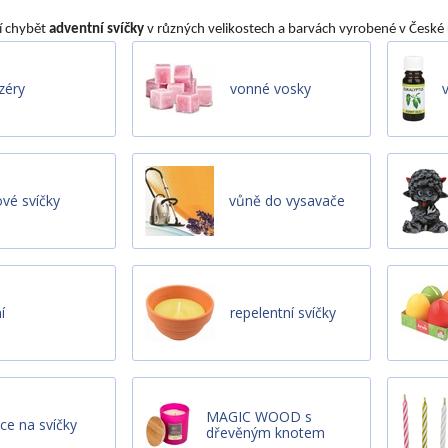
í chybět
adventní svíčky
v různých velikostech a barvách vyrobené v České 
zéry
vonné vosky
ové svíčky
vůně do vysavače
í
repelentní svíčky
MAGIC WOOD s
ce na svíčky
dřevěným knotem