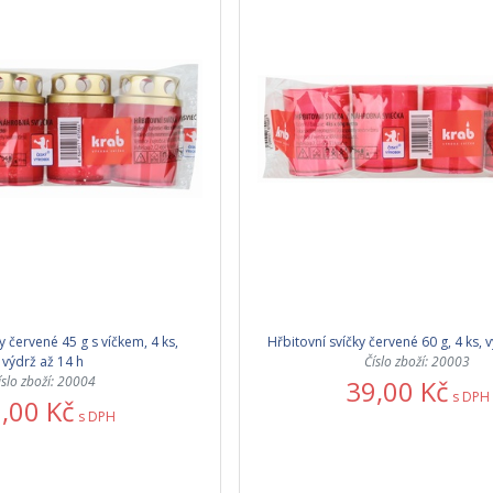
y červené 45 g s víčkem, 4 ks,
Hřbitovní svíčky červené 60 g, 4 ks, 
výdrž až 14 h
Číslo zboží: 20003
íslo zboží: 20004
39,00 Kč
s DPH
,00 Kč
s DPH