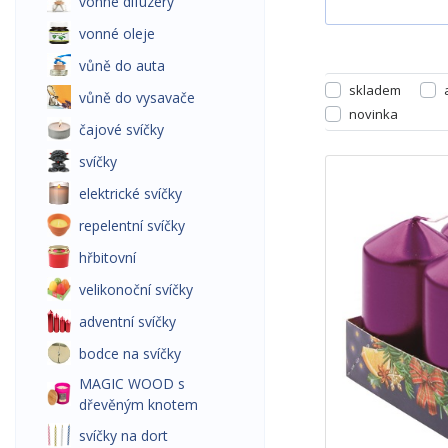
vonné difuzéry
vonné oleje
vůně do auta
skladem
vůně do vysavače
novinka
čajové svíčky
svíčky
elektrické svíčky
repelentní svíčky
hřbitovní
velikonoční svíčky
adventní svíčky
bodce na svíčky
MAGIC WOOD s
dřevěným knotem
svíčky na dort