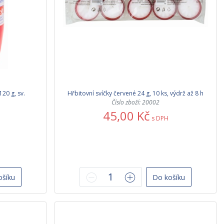
120 g, sv.
Hřbitovní svíčky červené 24 g, 10 ks, výdrž až 8 h
Číslo zboží: 20002
45,00 Kč
s DPH
ošíku
Do košíku