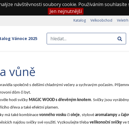
nalýze návštěvnosti soubory cookie. Používáním souhlasíte
Jen nejnutnější
Katalog
Velkoobchod
Veletrh
talog Vánoce 2025
y a vůně
zpravidla společně s delšími chladnými večery a sychravým počasím. Příjemné 
rovoní dům či byt.
kvěle hodí svíčky
MAGIC WOOD s dřevěným knotem
. Svíčky jsou vyráběny
řícího dřeva a také efektní plamen.
inky má také kombinace
vonného vosku
či
oleje
, stylové
aromalampy
a
čajo
 měsících najdou svíčky své využití. Vyzkoušejte třeba
velikonoční svíčky
ve 