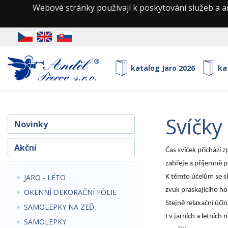
Webové stránky používají k poskytování služeb a a
katalog Jaro 2026
ka
svíčk
Novinky
Akční
Čas svíček přichází 
zahřeje a příjemně p
JARO - LÉTO
K těmto účelům se s
zvuk praskajícího ho
OKENNÍ DEKORAČNÍ FÓLIE
Stejně relaxační úč
SAMOLEPKY NA ZEĎ
I v jarních a letních
SAMOLEPKY