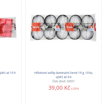
výdrž až 15 h
Hřbitovní svíčky iluminační černé 19 g, 10 ks,
výdrž až 6 h
Číslo zboží: 20001
39,00 Kč
s DPH