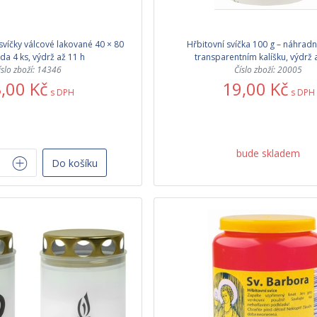
svíčky válcové lakované 40 × 80
Hřbitovní svíčka 100 g – náhradn
a 4 ks, výdrž až 11 h
transparentním kalíšku, výdrž 
íslo zboží: 14346
Číslo zboží: 20005
,00 Kč
19,00 Kč
s DPH
s DPH
bude skladem
Do košíku