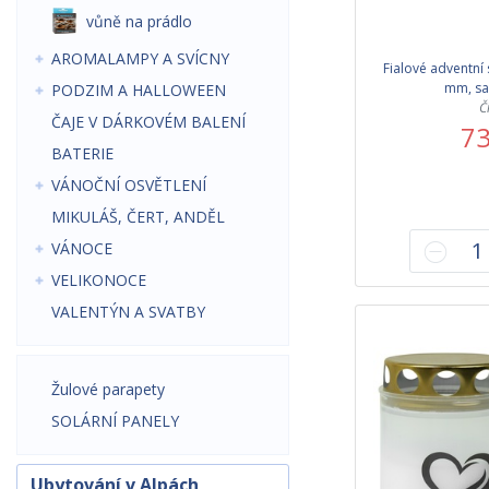
vůně na prádlo
AROMALAMPY A SVÍCNY
Fialové adventní 
mm, sad
PODZIM A HALLOWEEN
Č
ČAJE V DÁRKOVÉM BALENÍ
73
BATERIE
VÁNOČNÍ OSVĚTLENÍ
MIKULÁŠ, ČERT, ANDĚL
VÁNOCE
VELIKONOCE
VALENTÝN A SVATBY
Žulové parapety
SOLÁRNÍ PANELY
Ubytování v Alpách