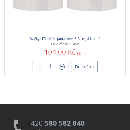
Svíčky LED svítící jantarové, 5,8 cm, 4 ks bílé
Číslo zboží: 11459
104,00 Kč
s DPH
Do košíku
+420
580 582 840