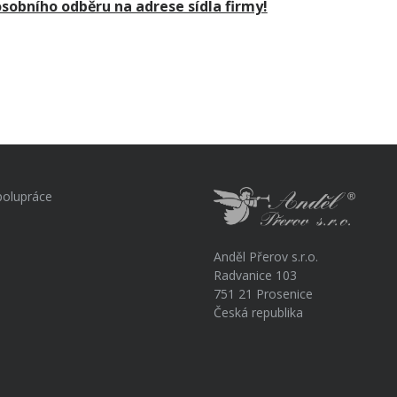
sobního odběru na adrese sídla firmy!
polupráce
Anděl Přerov s.r.o.
Radvanice 103
751 21 Prosenice
Česká republika
a