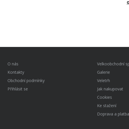
o
O nás
Velkoobchodní s
Kontakty
Galerie
Obchodní podmínky
Veletrh
Přihlásit se
Jak nakupovat
Cookies
Ke stažení
Doprava a platb