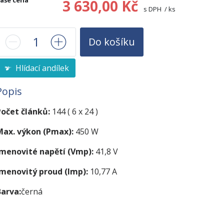
aše cena
3 630,00 Kč
s DPH / ks
Do košíku
Hlídací andílek
Popis
Počet článků:
144 ( 6 x 24 )
Max. výkon (Pmax):
450 W
Jmenovité napětí (Vmp):
41,8 V
Jmenovitý proud (Imp):
10,77 A
Barva:
černá