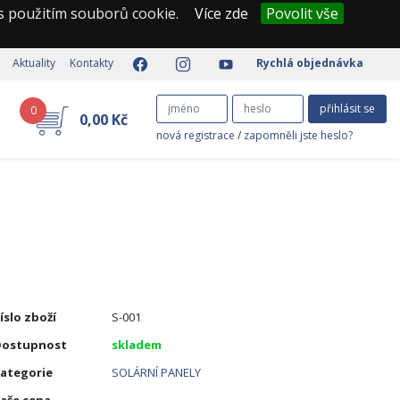
 s použitím souborů cookie.
Více zde
Povolit vše
Aktuality
Kontakty
Rychlá objednávka
přihlásit se
0
0,00 Kč
nová registrace
/
zapomněli jste heslo?
íslo zboží
S-001
Dostupnost
skladem
ategorie
SOLÁRNÍ PANELY