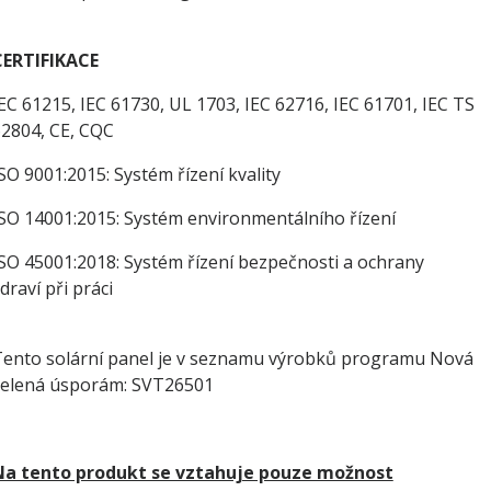
CERTIFIKACE
EC 61215, IEC 61730, UL 1703, IEC 62716, IEC 61701, IEC TS
2804, CE, CQC
SO 9001:2015: Systém řízení kvality
SO 14001:2015: Systém environmentálního řízení
SO 45001:2018: Systém řízení bezpečnosti a ochrany
draví při práci
ento solární panel je v seznamu výrobků programu Nová
zelená úsporám: SVT26501
Na tento produkt se vztahuje pouze možnost