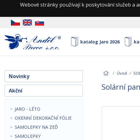
Webové stránky používají k poskytování služeb a a
katalog Jaro 2026
ka
Úvod
SO
Novinky
Solární pa
Akční
JARO - LÉTO
OKENNÍ DEKORAČNÍ FÓLIE
SAMOLEPKY NA ZEĎ
SAMOLEPKY