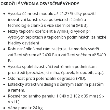
POKROČILÝ VÝKON A OSVĚDČENÉ VÝHODY
Vysoká účinnost modulu až 21,27 % díky použití
inovativní konstrukce polovičních článků a
technologie článků s více sběrnicemi (MBB).
Nízký teplotní koeficient a vynikající výkon při
vysokých teplotách a teplotních podmínkách, za nízké
hladiny osvětlení.
Robustní hliníkový rám zajišťuje, že moduly vydrží
zatížení větrem až 2400 Pa a zatížení sněhem až 5400
Pa.
Vysoká spolehlivost vůči extrémním podmínkám
prostředí (procházející mlha, čpavek, krupobití, atp.).
Odolnost proti potenciální degradaci (PID).
Esteticky atraktivní design s černým zadním pláštěm
a rámem.
Rozměr solárního panelu: 1 040 x 2 102 x 35 mm ( Š x
V x H ).
Váha panelu: 24 kg.