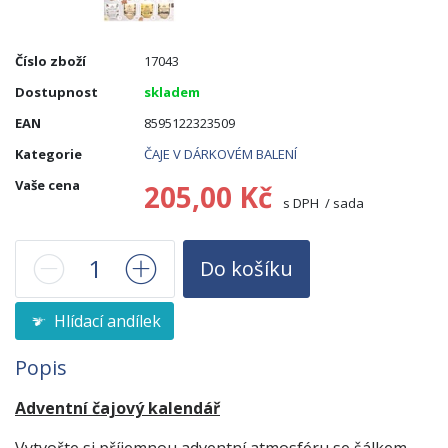
Číslo zboží
17043
Dostupnost
skladem
EAN
8595122323509
Kategorie
ČAJE V DÁRKOVÉM BALENÍ
Vaše cena
205,00 Kč
s DPH / sada
Do košíku
Hlídací andílek
Popis
Adventní čajový kalendář
Vytvořte si příjemnou adventní atmosféru
se šálkem