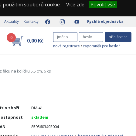
 s použitím souborů cookie.
Více zde
Povolit vše
Aktuality
Kontakty
Rychlá objednávka
přihlásit se
0
0,00 Kč
nová registrace
/
zapomněli jste heslo?
filcu na kolíčku 5,5 cm, 6 ks
s
íslo zboží
DM-41
Dostupnost
skladem
EAN
8595603493004