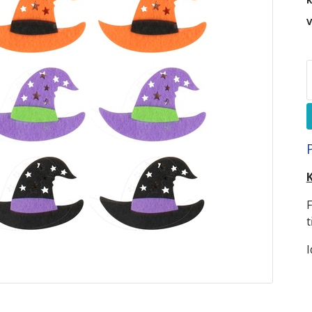
K
V
K
F
t
I