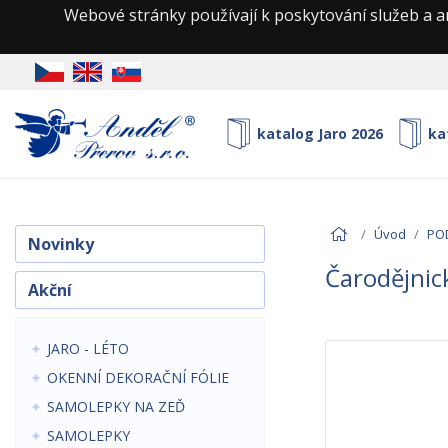
Webové stránky používají k poskytování služeb a a
katalog Jaro 2026
ka
Úvod
PO
Novinky
Čarodějnick
Akční
JARO - LÉTO
OKENNÍ DEKORAČNÍ FÓLIE
SAMOLEPKY NA ZEĎ
SAMOLEPKY