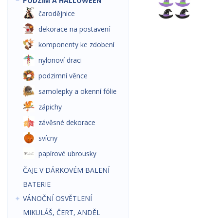
PODZIM A HALLOWEEN
čarodějnice
dekorace na postavení
komponenty ke zdobení
nylonoví draci
podzimní věnce
samolepky a okenní fólie
zápichy
závěsné dekorace
svícny
papírové ubrousky
ČAJE V DÁRKOVÉM BALENÍ
BATERIE
VÁNOČNÍ OSVĚTLENÍ
MIKULÁŠ, ČERT, ANDĚL