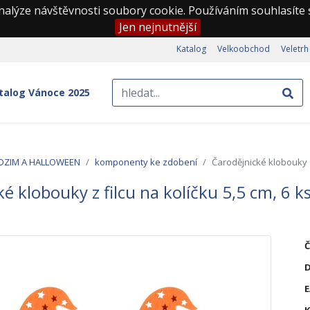
nalýze návštěvnosti soubory cookie. Používáním souhlasíte
Jen nejnutnější
Katalog
Velkoobchod
Veletrh
talog Vánoce 2025
DZIM A HALLOWEEN
komponenty ke zdobení
Čarodějnické klobouky z 
é klobouky z filcu na kolíčku 5,5 cm, 6 k
Č