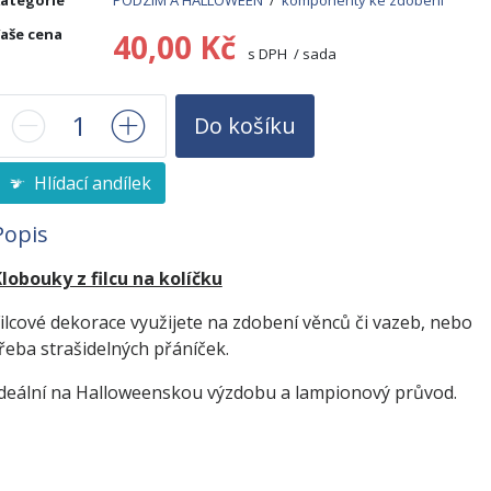
ategorie
PODZIM A HALLOWEEN
/
komponenty ke zdobení
aše cena
40,00 Kč
s DPH / sada
Do košíku
Hlídací andílek
Popis
lobouky z filcu na kolíčku
ilcové dekorace využijete na zdobení věnců či vazeb, nebo
řeba strašidelných přáníček.
deální na Halloweenskou výzdobu a lampionový průvod.