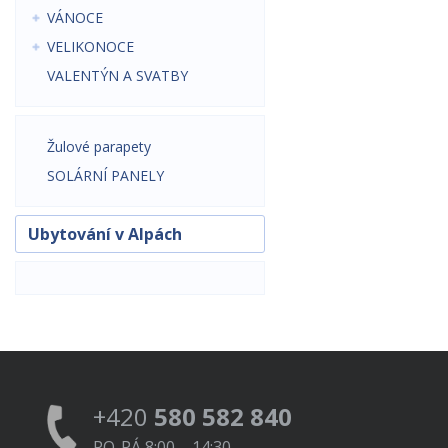
VÁNOCE
VELIKONOCE
VALENTÝN A SVATBY
Žulové parapety
SOLÁRNÍ PANELY
Ubytování v Alpách
+420
580 582 840
PO-PÁ 8:00 – 14:30