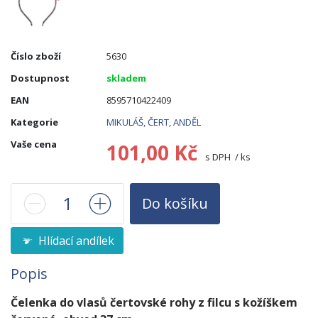
Číslo zboží
5630
Dostupnost
skladem
EAN
8595710422409
Kategorie
MIKULÁŠ, ČERT, ANDĚL
Vaše cena
101,00 Kč
s DPH / ks
Do košíku
Hlídací andílek
Popis
Čelenka do vlasů čertovské rohy z filcu s kožíškem