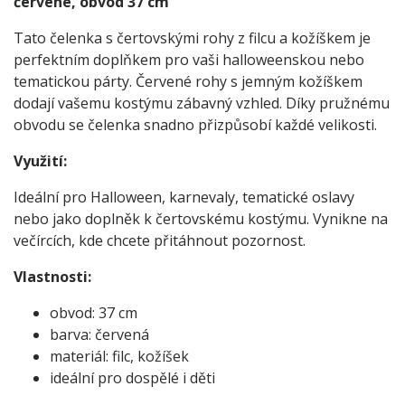
červené, obvod 37 cm
Tato čelenka s čertovskými rohy z filcu a kožíškem je
perfektním doplňkem pro vaši halloweenskou nebo
tematickou párty. Červené rohy s jemným kožíškem
dodají vašemu kostýmu zábavný vzhled. Díky pružnému
obvodu se čelenka snadno přizpůsobí každé velikosti.
Využití:
Ideální pro Halloween, karnevaly, tematické oslavy
nebo jako doplněk k čertovskému kostýmu. Vynikne na
večírcích, kde chcete přitáhnout pozornost.
Vlastnosti:
obvod: 37 cm
barva: červená
materiál: filc, kožíšek
ideální pro dospělé i děti