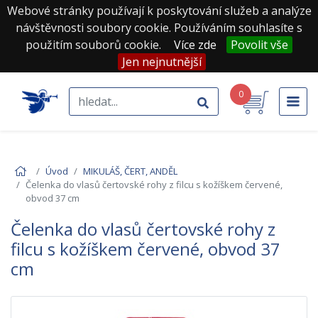
Webové stránky používají k poskytování služeb a analýze
návštěvnosti soubory cookie. Používáním souhlasíte s
použitím souborů cookie.
Více zde
Povolit vše
Jen nejnutnější
0
Úvod
MIKULÁŠ, ČERT, ANDĚL
Čelenka do vlasů čertovské rohy z filcu s kožíškem červené,
obvod 37 cm
Čelenka do vlasů čertovské rohy z
filcu s kožíškem červené, obvod 37
cm