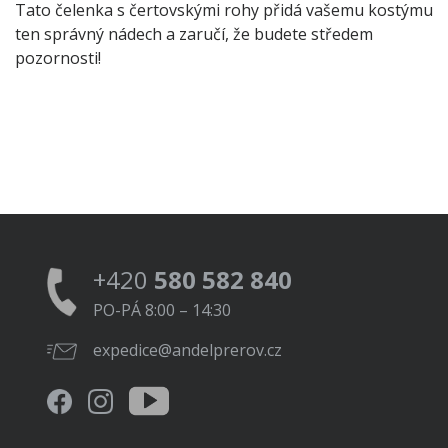
Tato čelenka s čertovskými rohy přidá vašemu kostýmu
ten správný nádech a zaručí, že budete středem
pozornosti!
+420
580 582 840
PO-PÁ 8:00 – 14:30
expedice@andelprerov.cz