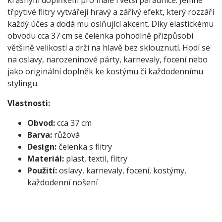
třpytivé flitry vytvářejí hravý a zářivý efekt, který rozzáří
každý účes a dodá mu oslňující akcent. Díky elastickému
obvodu cca 37 cm se čelenka pohodlně přizpůsobí
většině velikostí a drží na hlavě bez sklouznutí. Hodí se
na oslavy, narozeninové párty, karnevaly, focení nebo
jako originální doplněk ke kostýmu či každodennímu
stylingu.
Vlastnosti:
Obvod:
cca 37 cm
Barva:
růžová
Design:
čelenka s flitry
Materiál:
plast, textil, flitry
Použití:
oslavy, karnevaly, focení, kostýmy,
každodenní nošení