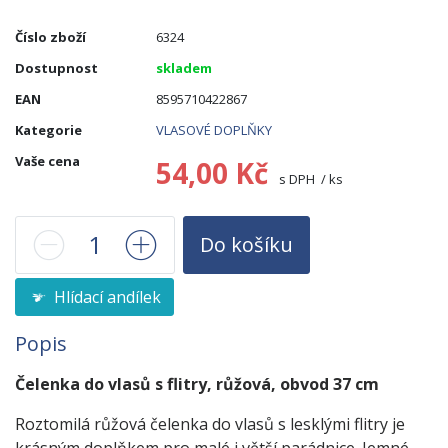
Číslo zboží
6324
Dostupnost
skladem
EAN
8595710422867
Kategorie
VLASOVÉ DOPLŇKY
Vaše cena
54,00 Kč
s DPH / ks
Do košíku
Hlídací andílek
Popis
Čelenka do vlasů s flitry, růžová, obvod 37 cm
Roztomilá růžová čelenka do vlasů s lesklými flitry je
krásným doplňkem pro malé i větší parádnice. Jemné