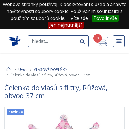
Webové stránky používají k poskytování služeb a analýze
návštěvnosti soubory cookie. Používáním souhlasíte s
použitím souborů cookie.
Více zde
Povolit vše
Jen nejnutnější
0
Úvod
VLASOVÉ DOPLŇKY
Čelenka do vlasů s flitry, Růžová, obvod 37 cm
Čelenka do vlasů s flitry, Růžová,
obvod 37 cm
novinka