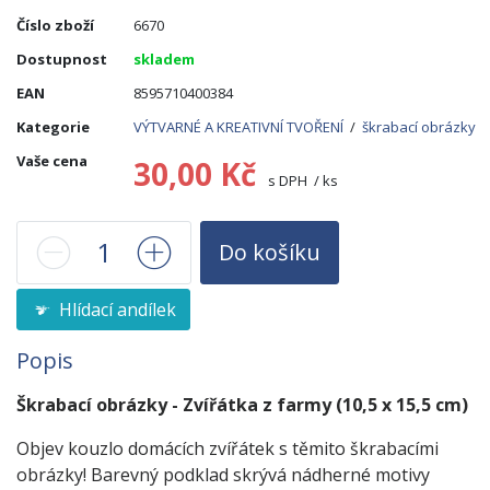
Číslo zboží
6670
Dostupnost
skladem
EAN
8595710400384
Kategorie
VÝTVARNÉ A KREATIVNÍ TVOŘENÍ
/
škrabací obrázky
Vaše cena
30,00 Kč
s DPH / ks
Do košíku
Hlídací andílek
Popis
Škrabací obrázky - Zvířátka z farmy (10,5 x 15,5 cm)
Objev kouzlo domácích zvířátek s těmito škrabacími
obrázky! Barevný podklad skrývá nádherné motivy