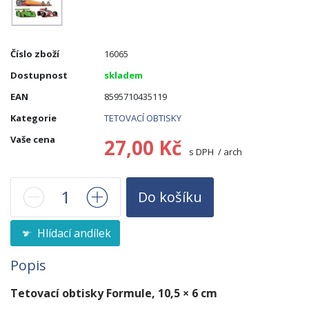
Číslo zboží
16065
Dostupnost
skladem
EAN
8595710435119
Kategorie
TETOVACÍ OBTISKY
Vaše cena
27,00 Kč
s DPH / arch
Do košíku
Hlídací andílek
Popis
Tetovací obtisky Formule, 10,5 × 6 cm