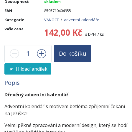
Dostupnost
skladem
EAN
8595710404955
Kategorie
VÁNOCE
/
adventní kalendáře
Vaše cena
142,00 Kč
s DPH / ks
Do košíku
Hlídací andílek
Popis
Dřevěný adventní kalendář
Adventní kalendář s motivem betléma zpříjemní čekání
na Ježíška!
Velmi pěkné zpracování a moderní design, který se hodí