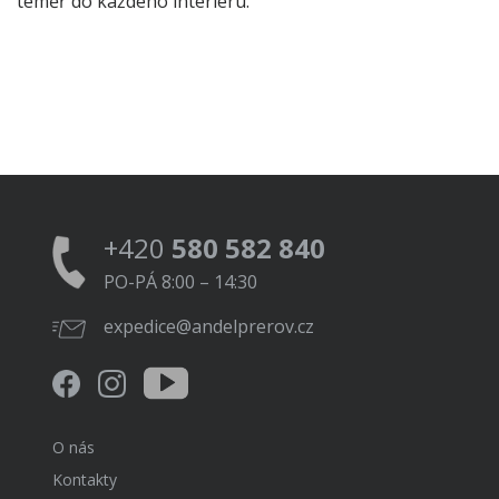
téměř do každého interiéru.
+420
580 582 840
PO-PÁ 8:00 – 14:30
expedice@andelprerov.cz
O nás
Kontakty