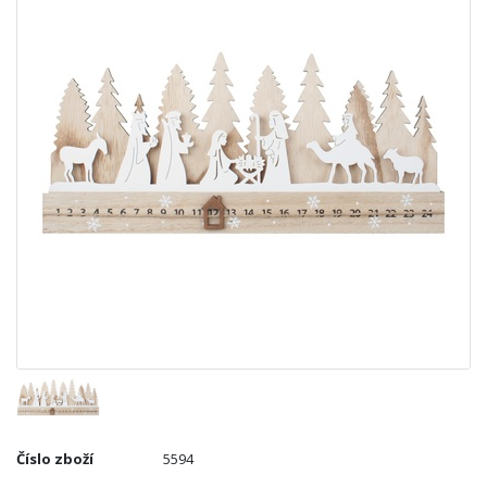
Číslo zboží
5594