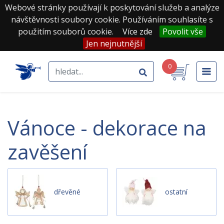
Webové stránky používají k poskytování služeb a analýze
návštěvnosti soubory cookie. Používáním souhlasíte s
použitím souborů cookie.
Více zde
Povolit vše
Jen nejnutnější
0
vánoce - dekorace na
zavěšení
dřevěné
ostatní