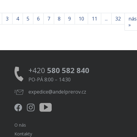
3
4
5
6
7
8
9
10
11
...
32
násl
»
+420
580 582 840
PO-PÁ 8:00 – 14:30
expedice@andelprerov.cz
O nás
Kontakty