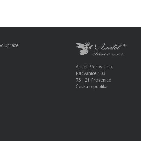
polupráce
Anděl Přerov s.r.o.
Radvanice 103
751 21 Prosenice
Česká republika
a