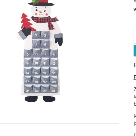
K
V
Z
k
b
K
j
D