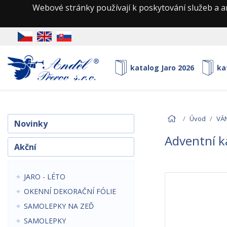
Webové stránky používají k poskytování služeb a a
katalog Jaro 2026
ka
Úvod
VÁ
Novinky
Adventní k
Akční
JARO - LÉTO
OKENNÍ DEKORAČNÍ FÓLIE
SAMOLEPKY NA ZEĎ
SAMOLEPKY