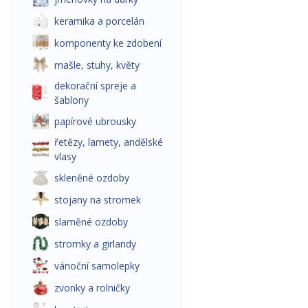
keramika a porcelán
komponenty ke zdobení
mašle, stuhy, květy
dekorační spreje a
šablony
papírové ubrousky
řetězy, lamety, andělské
vlasy
skleněné ozdoby
stojany na stromek
slaměné ozdoby
stromky a girlandy
vánoční samolepky
zvonky a rolničky