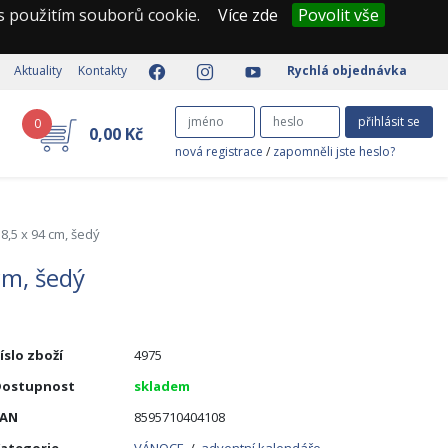
 s použitím souborů cookie.
Více zde
Povolit vše
Aktuality
Kontakty
Rychlá objednávka
přihlásit se
0
0,00 Kč
nová registrace
/
zapomněli jste heslo?
,5 x 94 cm, šedý
cm, šedý
íslo zboží
4975
Dostupnost
skladem
EAN
8595710404108