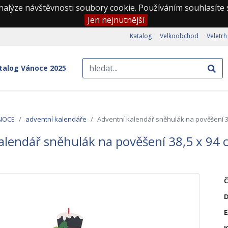
nalýze návštěvnosti soubory cookie. Používáním souhlasíte
Jen nejnutnější
Katalog
Velkoobchod
Veletrh
talog Vánoce 2025
NOCE
adventní kalendáře
Adventní kalendář sněhulák na pověšení 38
alendář sněhulák na pověšení 38,5 x 94 
Č