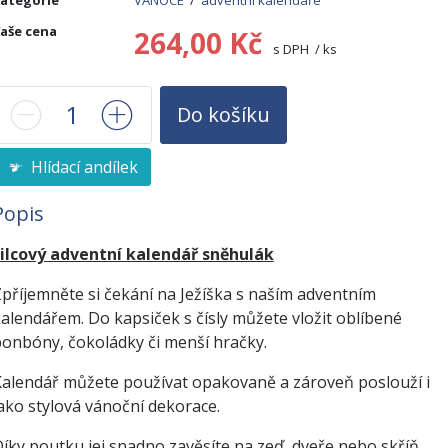
ategorie
VÁNOCE
/
adventní kalendáře
aše cena
264,00 Kč
s DPH / ks
Do košíku
Hlídací andílek
Popis
Filcový adventní kalendář sněhulák
příjemněte si čekání na Ježíška s naším adventním
alendářem. Do kapsiček s čísly můžete vložit oblíbené
onbóny, čokoládky či menší hračky.
alendář můžete používat opakovaně a zároveň poslouží i
ako stylová vánoční dekorace.
íky poutku jej snadno zavěsíte na zeď, dveře nebo skříň.