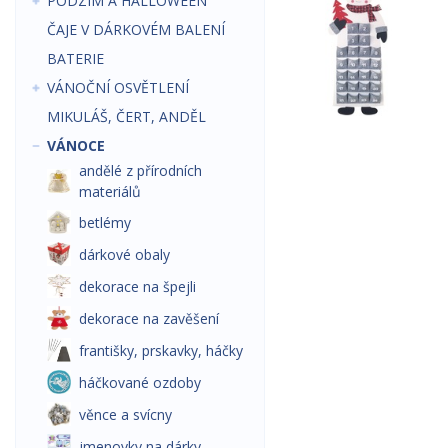
PODZIM A HALLOWEEN
ČAJE V DÁRKOVÉM BALENÍ
BATERIE
VÁNOČNÍ OSVĚTLENÍ
MIKULÁŠ, ČERT, ANDĚL
VÁNOCE
andělé z přírodních
materiálů
betlémy
dárkové obaly
dekorace na špejli
dekorace na zavěšení
františky, prskavky, háčky
háčkované ozdoby
věnce a svícny
jmenovky na dárky