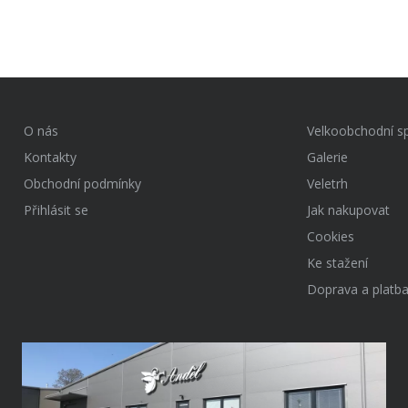
O nás
Velkoobchodní s
Kontakty
Galerie
Obchodní podmínky
Veletrh
Přihlásit se
Jak nakupovat
Cookies
Ke stažení
Doprava a platb