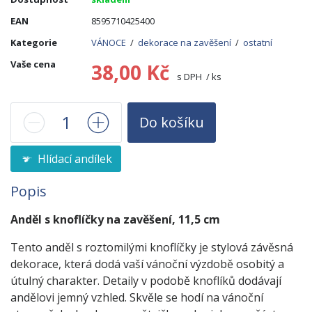
EAN
8595710425400
Kategorie
VÁNOCE
/
dekorace na zavěšení
/
ostatní
Vaše cena
38,00 Kč
s DPH / ks
Do košíku
Hlídací andílek
Popis
Anděl s knoflíčky na zavěšení, 11,5 cm
Tento anděl s roztomilými knoflíčky je stylová závěsná
dekorace, která dodá vaší vánoční výzdobě osobitý a
útulný charakter. Detaily v podobě knoflíků dodávají
andělovi jemný vzhled. Skvěle se hodí na vánoční