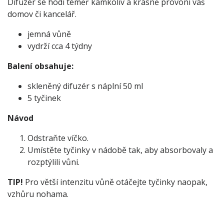
Difuzér se hodí téměř kamkoliv a krásně provoní váš
domov či kancelář.
jemná vůně
vydrží cca 4 týdny
Balení obsahuje:
skleněný difuzér s náplní 50 ml
5 tyčinek
Návod
Odstraňte víčko.
Umístěte tyčinky v nádobě tak, aby absorbovaly a
rozptýlili vůni.
TIP!
Pro větší intenzitu vůně otáčejte tyčinky naopak,
vzhůru nohama.