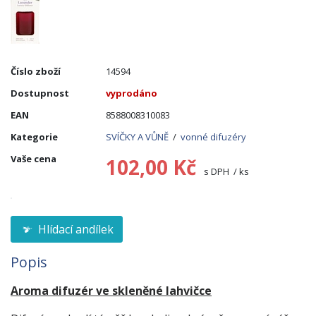
Číslo zboží
14594
Dostupnost
vyprodáno
EAN
8588008310083
Kategorie
SVÍČKY A VŮNĚ
/
vonné difuzéry
Vaše cena
102,00 Kč
s DPH / ks
Hlídací andílek
Popis
Aroma difuzér ve skleněné lahvičce