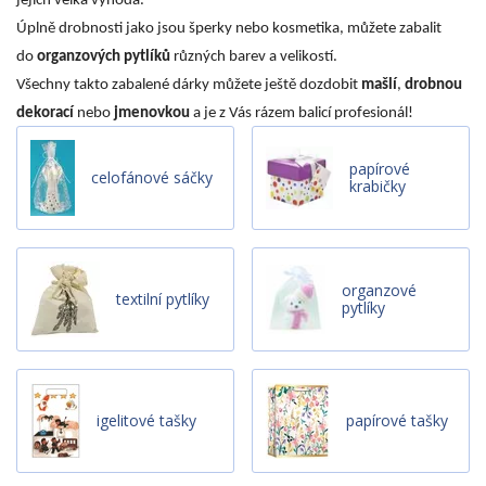
jejich velká výhoda.
Úplně drobnosti jako jsou šperky nebo kosmetika, můžete zabalit
do
organzových pytlíků
různých barev a velikostí.
Všechny takto zabalené dárky můžete ještě dozdobit
mašlí
,
drobnou
dekorací
nebo
jmenovkou
a je z Vás rázem balicí profesionál!
papírové
celofánové sáčky
krabičky
organzové
textilní pytlíky
pytlíky
igelitové tašky
papírové tašky