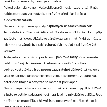
jinak by to nemělo být ani u jejich balení.
Pokud balení dárku není Vaše oblíbená činnost, nezoufejte! U nás
najdete spoustu vychytávek, které Vám ušetří čas i práci a
s výsledkem zazáříte.
Na větší dárky máme spousty
papírových skládacích krabiček
.
Jednoduše krabičku poskládáte, vložíte dárek a přiklopíte víkem, příp.
zavážete mašličkou. Ukázkové dárečky za pár minut! Vybírat můžete
jak z mnoha
vánočních
, tak i
celoročních motivů
a také z různých
velikostí.
Ještě jednodušší způsob představují
papírové tašky
. Opět můžete
vybírat z různých
vánočních
i
celoročních
motivů a velikostí.
Úplnou vychytávkou jsou potom
uzavíratelné dárkové tašky
. Je to
vlastně dárková taška vylepšená o víko, díky kterému zůstane Váš
dárek déle utajen a nevytratí se moment překvapení.
Na drobnější dárky je vhodné použít některé z našich pytlíků.
Jutové
a látkové pytlíky
se krásně hodí například na mikulášské balíčky. Jsou
z přírodních materiálů, a hlavně jsou opakovaně použitelné – to je