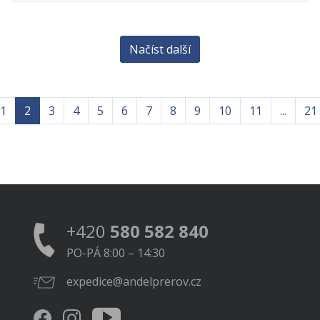
Načíst další
1
2
3
4
5
6
7
8
9
10
11
...
21
+420
580 582 840
PO-PÁ 8:00 – 14:30
expedice@andelprerov.cz