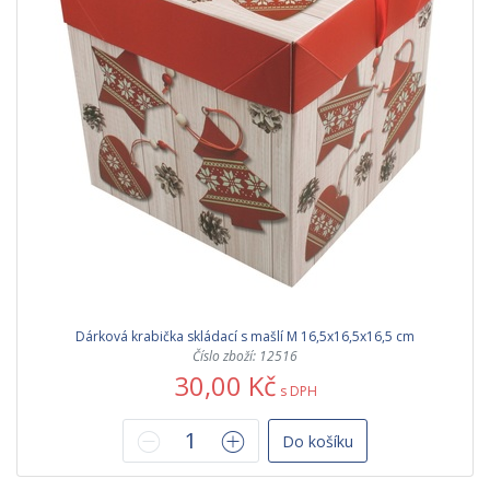
Dárková krabička skládací s mašlí M 16,5x16,5x16,5 cm
Číslo zboží: 12516
30,00 Kč
s DPH
Do košíku