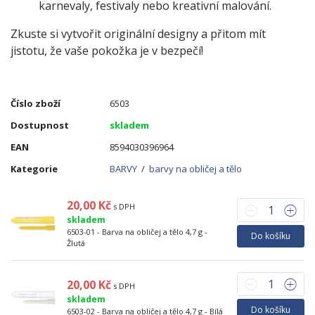
karnevaly, festivaly nebo kreativní malování.
Zkuste si vytvořit originální designy a přitom mít
jistotu, že vaše pokožka je v bezpečí!
Číslo zboží
6503
Dostupnost
skladem
EAN
8594030396964
Kategorie
BARVY
/
barvy na obličej a tělo
20,00 Kč
s DPH
skladem
6503-01 - Barva na obličej a tělo 4,7 g -
Do košíku
Žlutá
20,00 Kč
s DPH
skladem
Do košíku
6503-02 - Barva na obličej a tělo 4,7 g - Bílá