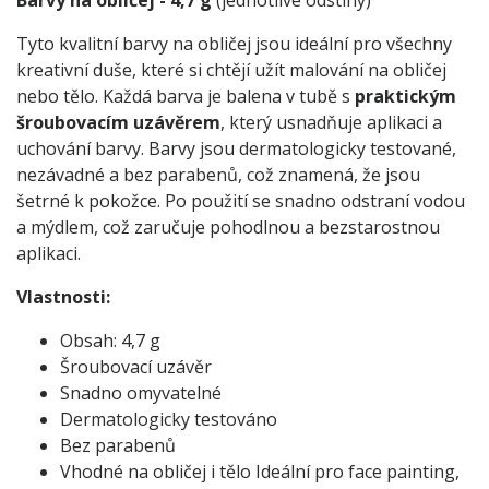
Barvy na obličej - 4,7 g
(jednotlivé odstíny)
Tyto kvalitní barvy na obličej jsou ideální pro všechny
kreativní duše, které si chtějí užít malování na obličej
nebo tělo. Každá barva je balena v tubě s
praktickým
šroubovacím uzávěrem
, který usnadňuje aplikaci a
uchování barvy. Barvy jsou dermatologicky testované,
nezávadné a bez parabenů, což znamená, že jsou
šetrné k pokožce. Po použití se snadno odstraní vodou
a mýdlem, což zaručuje pohodlnou a bezstarostnou
aplikaci.
Vlastnosti:
Obsah: 4,7 g
Šroubovací uzávěr
Snadno omyvatelné
Dermatologicky testováno
Bez parabenů
Vhodné na obličej i tělo Ideální pro face painting,