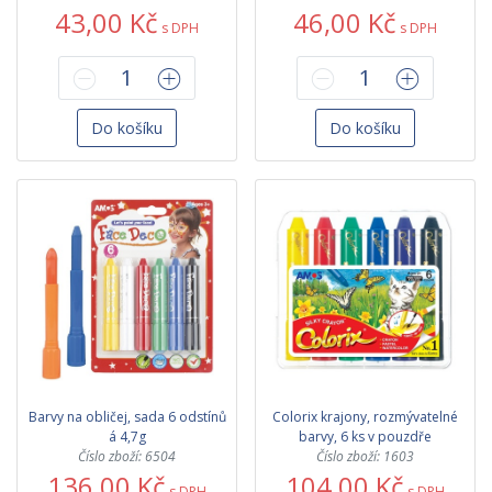
43,00 Kč
46,00 Kč
s DPH
s DPH
Do košíku
Do košíku
Barvy na obličej, sada 6 odstínů
Colorix krajony, rozmývatelné
á 4,7g
barvy, 6 ks v pouzdře
Číslo zboží: 6504
Číslo zboží: 1603
136,00 Kč
104,00 Kč
s DPH
s DPH