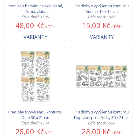
Kontura k barvám na sklo 60 ml,
Předlohy s vyvýšenou konturou
černá, zlatá
Andílek 14 x 14 cm
Číslo zboží: 1505
Číslo zboží: 1587
48,00 Kč
15,00 Kč
s DPH
s DPH
VARIANTY
VARIANTY
Předlohy s vyvýšenou konturou
Předlohy s vyvýšenou konturou
Dino 30 x 21 cm
Dopravní prostředky 30 x 21 cm
Číslo zboží: 1534
Číslo zboží: 1559
28,00 Kč
28,00 Kč
s DPH
s DPH