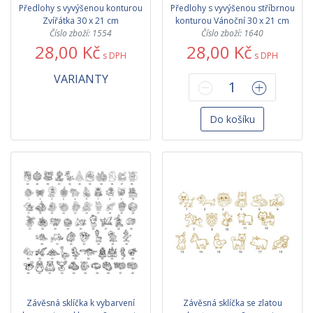
Předlohy s vyvýšenou konturou
Předlohy s vyvýšenou stříbrnou
Zvířátka 30 x 21 cm
konturou Vánoční 30 x 21 cm
Číslo zboží: 1554
Číslo zboží: 1640
28,00 Kč
28,00 Kč
s DPH
s DPH
VARIANTY
Do košíku
Závěsná sklíčka k vybarvení
Závěsná sklíčka se zlatou