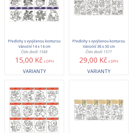
Předlohy s vyvýšenou konturou
Předlohy s vyvýšenou konturou
Vánoční 14 x 14 cm
Vánoční 38 x 30 cm
Číslo zboží: 1588
Číslo zboží: 1577
15,00 Kč
29,00 Kč
s DPH
s DPH
VARIANTY
VARIANTY