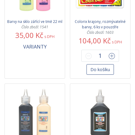
Barvy na sklo zářící ve tmě 22 ml
Colorix krajony, rozmývatelné
Číslo zboží: 1541
barvy, 6 ks v pouzdře
Číslo zboží: 1603
35,00 Kč
s DPH
104,00 Kč
s DPH
VARIANTY
Do košíku