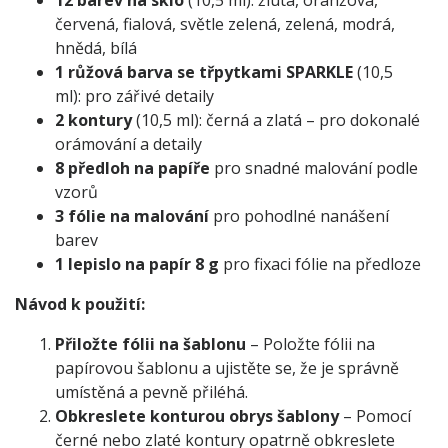
12 barev na sklo
(10,5 ml): žlutá, oranžová,
červená, fialová, světle zelená, zelená, modrá,
hnědá, bílá
1 růžová
barva se třpytkami SPARKLE
(10,5
ml): pro zářivé detaily
2 kontury
(10,5 ml): černá a zlatá – pro dokonalé
orámování a detaily
8 předloh na papíře
pro snadné malování podle
vzorů
3 fólie na malování
pro pohodlné nanášení
barev
1 lepislo na papír 8 g
pro fixaci fólie na předloze
Návod k použití:
Přiložte fólii na šablonu
– Položte fólii na
papírovou šablonu a ujistěte se, že je správně
umístěná a pevně přiléhá.
Obkreslete konturou obrys šablony
– Pomocí
černé nebo zlaté kontury opatrně obkreslete