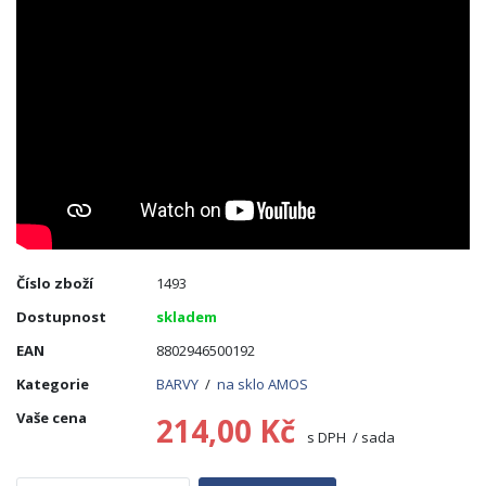
Číslo zboží
1493
Dostupnost
skladem
EAN
8802946500192
Kategorie
BARVY
/
na sklo AMOS
Vaše cena
214,00 Kč
s DPH / sada