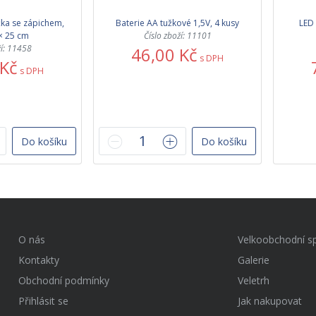
čka se zápichem,
Baterie AA tužkové 1,5V, 4 kusy
LED 
 × 25 cm
Číslo zboží: 11101
ží: 11458
46,00 Kč
s DPH
 Kč
s DPH
Do košíku
Do košíku
O nás
Velkoobchodní s
Kontakty
Galerie
Obchodní podmínky
Veletrh
Přihlásit se
Jak nakupovat