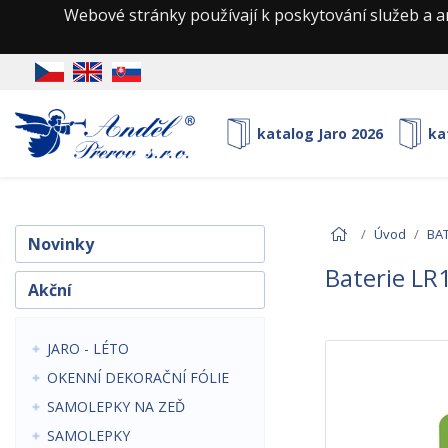
Webové stránky používají k poskytování služeb a a
katalog Jaro 2026
ka
Úvod
BAT
Novinky
Baterie LR1
Akční
JARO - LÉTO
OKENNÍ DEKORAČNÍ FÓLIE
SAMOLEPKY NA ZEĎ
SAMOLEPKY