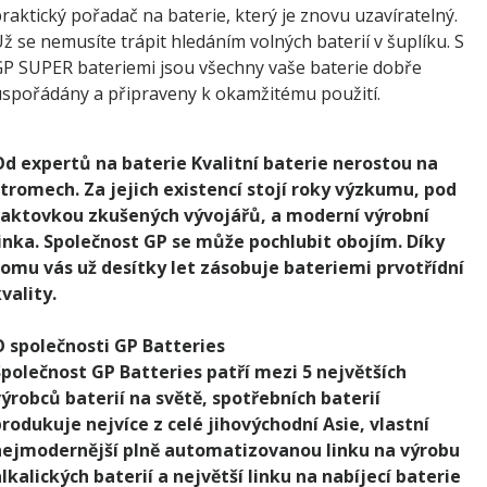
raktický pořadač na baterie, který je znovu uzavíratelný.
ž se nemusíte trápit hledáním volných baterií v šuplíku. S
P SUPER bateriemi jsou všechny vaše baterie dobře
spořádány a připraveny k okamžitému použití.
Od expertů na baterie
Kvalitní baterie nerostou na
tromech. Za jejich existencí stojí roky výzkumu, pod
taktovkou zkušených vývojářů, a moderní výrobní
inka. Společnost GP se může pochlubit obojím. Díky
omu vás už desítky let zásobuje bateriemi prvotřídní
vality.
O společnosti GP Batteries
polečnost GP Batteries patří mezi 5 největších
ýrobců baterií na světě, spotřebních baterií
rodukuje nejvíce z celé jihovýchodní Asie, vlastní
nejmodernější plně automatizovanou linku na výrobu
lkalických baterií a největší linku na nabíjecí baterie