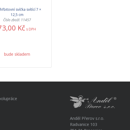
hřbitovní svíčka svítící 7 ×
12,5 cm
Číslo zboží: 11457
73,00 Kč
s DPH
bude skladem
polupráce
Anděl Přerov s.r.o.
Radvanice 103