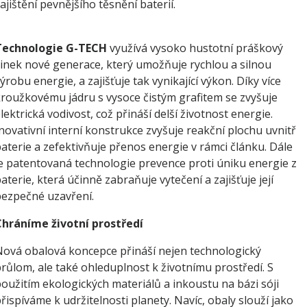
ajištění pevnějšího těsnění baterií.
Technologie G-TECH
využívá vysoko hustotní práškový
inek nové generace, který umožňuje rychlou a silnou
ýrobu energie, a zajišťuje tak vynikající výkon. Díky více
roužkovému jádru s vysoce čistým grafitem se zvyšuje
lektrická vodivost, což přináší delší životnost energie.
novativní interní konstrukce zvyšuje reakční plochu uvnitř
aterie a zefektivňuje přenos energie v rámci článku. Dále
e patentovaná technologie prevence proti úniku energie z
aterie, která účinně zabraňuje vytečení a zajišťuje její
ezpečné uzavření.
Chráníme životní prostředí
ová obalová koncepce přináší nejen technologický
růlom, ale také ohleduplnost k životnímu prostředí. S
oužitím ekologických materiálů a inkoustu na bázi sóji
řispíváme k udržitelnosti planety. Navíc, obaly slouží jako