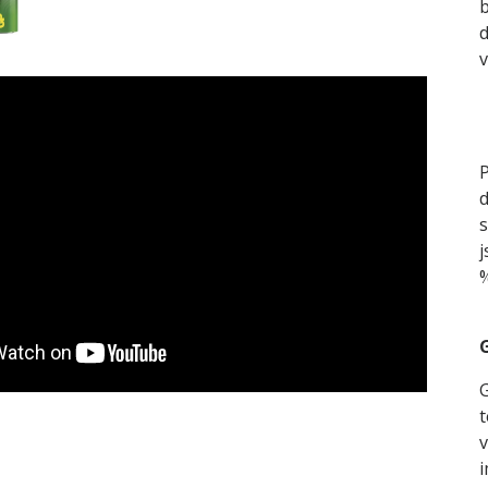
b
d
v
P
d
s
j
%
G
G
t
v
i