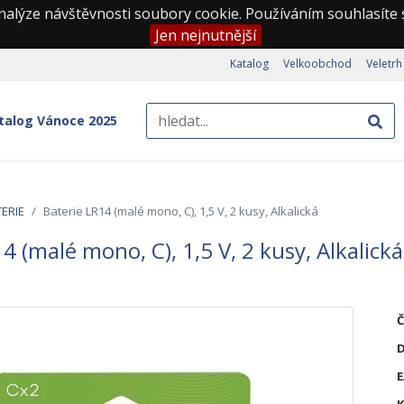
nalýze návštěvnosti soubory cookie. Používáním souhlasíte
Jen nejnutnější
Katalog
Velkoobchod
Veletrh
talog Vánoce 2025
ERIE
Baterie LR14 (malé mono, C), 1,5 V, 2 kusy, Alkalická
4 (malé mono, C), 1,5 V, 2 kusy, Alkalická
Č