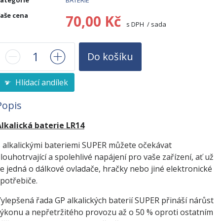
ategorie
BATERIE
aše cena
70,00 Kč
s DPH / sada
Do košíku
Hlídací andílek
Popis
lkalická baterie LR14
 alkalickými bateriemi SUPER můžete očekávat
louhotrvající a spolehlivé napájení pro vaše zařízení, ať už
e jedná o dálkové ovladače, hračky nebo jiné elektronické
potřebiče.
ylepšená řada GP alkalických baterií SUPER přináší nárůst
ýkonu a nepřetržitého provozu až o 50 % oproti ostatním