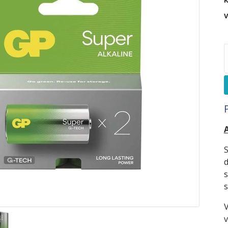
K
V
A
S
d
s
s
V
v