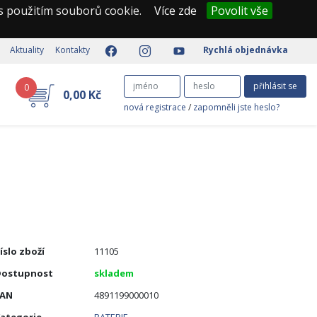
 s použitím souborů cookie.
Více zde
Povolit vše
Aktuality
Kontakty
Rychlá objednávka
přihlásit se
0
0,00 Kč
nová registrace
/
zapomněli jste heslo?
íslo zboží
11105
Dostupnost
skladem
EAN
4891199000010