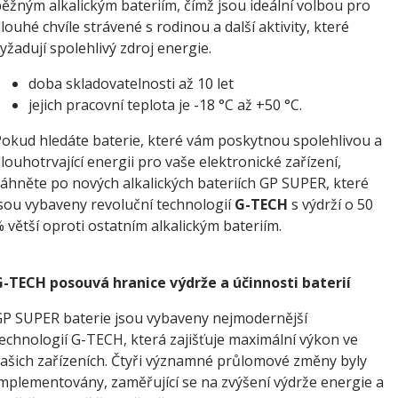
ěžným alkalickým bateriím, čímž jsou ideální volbou pro
louhé chvíle strávené s rodinou a další aktivity, které
yžadují spolehlivý zdroj energie.
doba skladovatelnosti až 10 let
jejich pracovní teplota je -18 °C až +50 °C.
okud hledáte baterie, které vám poskytnou spolehlivou a
louhotrvající energii pro vaše elektronické zařízení,
áhněte po nových alkalických bateriích GP SUPER, které
sou vybaveny revoluční technologií
G-TECH
s výdrží o 50
 větší oproti ostatním alkalickým bateriím.
-TECH posouvá hranice výdrže a účinnosti baterií
P SUPER baterie jsou vybaveny nejmodernější
echnologií G-TECH, která zajišťuje maximální výkon ve
ašich zařízeních. Čtyři významné průlomové změny byly
mplementovány, zaměřující se na zvýšení výdrže energie a