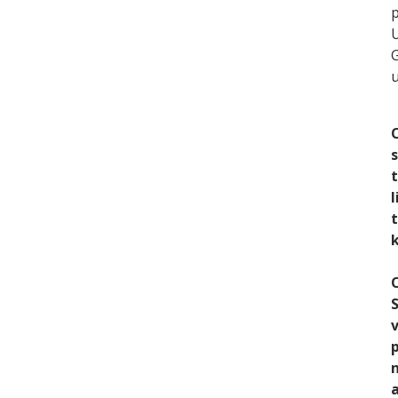
p
U
G
u
s
l
t
k
S
v
p
a