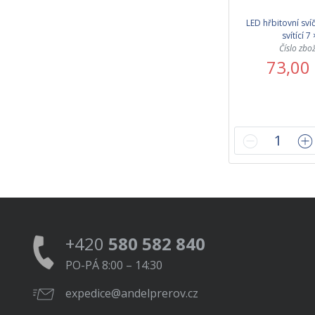
LED hřbitovní sví
svítící 7
Číslo zbo
73,00
+420
580 582 840
PO-PÁ 8:00 – 14:30
expedice@andelprerov.cz