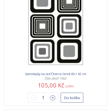
Samolepky na zeď Čtverce černé 60 × 42 cm
Číslo zboží: 1062
105,00 Kč
s DPH
Do košíku