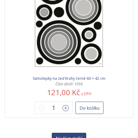
Samolepky na zeď Kruhy černé 60 × 42 cm
Číslo zboží: 1056
121,00 Kč
s DPH
Do košíku