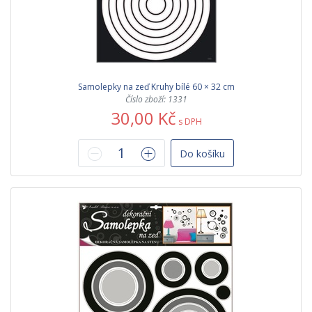
Samolepky na zeď Kruhy bílé 60 × 32 cm
Číslo zboží: 1331
30,00 Kč
s DPH
Do košíku