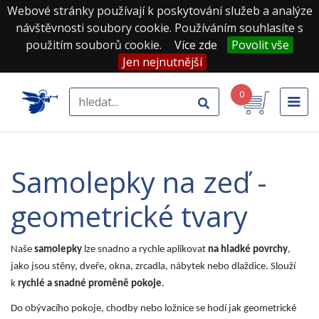
Webové stránky používají k poskytování služeb a analýze
návštěvnosti soubory cookie. Používáním souhlasíte s
použitím souborů cookie.
Více zde
Povolit vše
Jen nejnutnější
0
samolepky na zeď -
geometrické tvary
Naše
samolepky
lze snadno a rychle aplikovat
na hladké povrchy
,
jako jsou stěny, dveře, okna, zrcadla, nábytek nebo dlaždice. Slouží
k
rychlé a snadné proměně pokoje
.
Do obývacího pokoje, chodby nebo ložnice se hodí jak geometrické