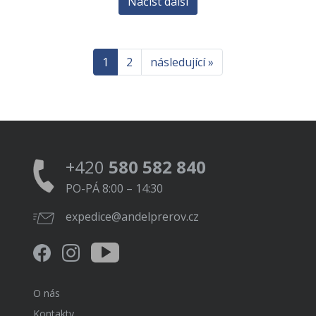
Načíst další
1
2
následující »
+420
580 582 840
PO-PÁ 8:00 – 14:30
expedice@andelprerov.cz
O nás
Kontakty