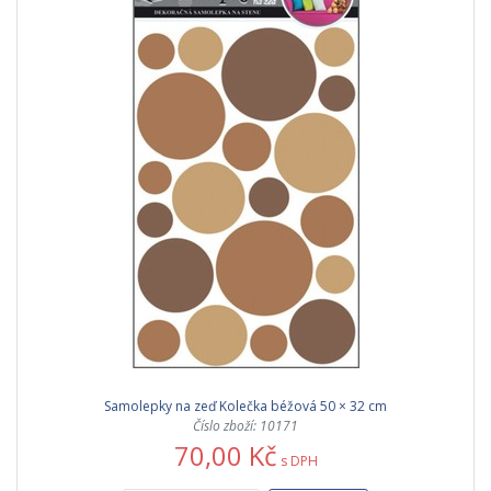
Samolepky na zeď Kolečka béžová 50 × 32 cm
Číslo zboží: 10171
70,00 Kč
s DPH