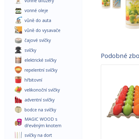
vonné difuzéry
vonné oleje
vůně do auta
vůně do vysavače
čajové svíčky
svíčky
Podobné zbo
elektrické svíčky
repelentní svíčky
hřbitovní
velikonoční svíčky
adventní svíčky
bodce na svíčky
MAGIC WOOD s
dřevěným knotem
svíčky na dort