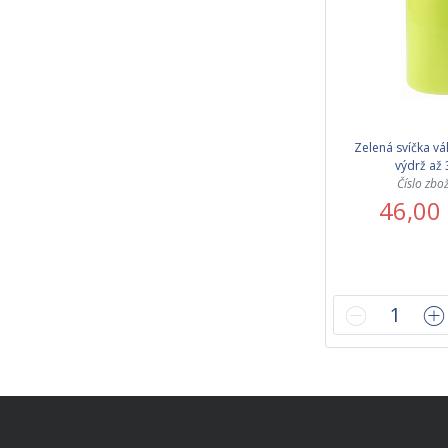
Zelená svíčka vá
výdrž až 
Číslo zbo
46,00