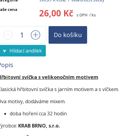
ategorie
SVÍČKY A VŮNĚ
/
velikonoční svíčky
aše cena
26,00 Kč
s DPH / ks
Do košíku
Hlídací andílek
Popis
Hřbitovní svíčka s velikonočním motivem
lasická hřbitovní svíčka s jarním motivem a s víčkem.
Dva motivy, dodáváme mixem.
doba hoření cca 32 hodin
Výrobce:
KRAB BRNO, s.r.o.