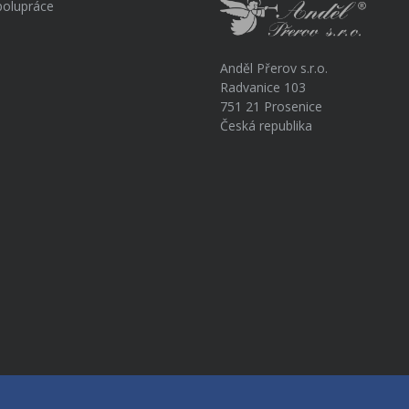
polupráce
Anděl Přerov s.r.o.
Radvanice 103
751 21 Prosenice
Česká republika
a