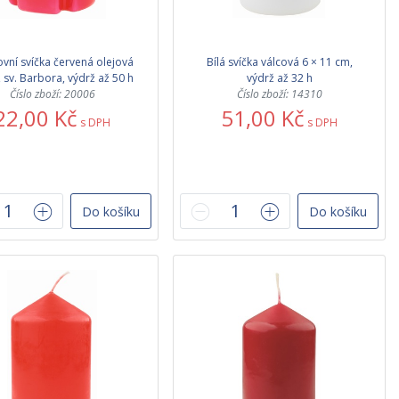
ovní svíčka červená olejová
Bílá svíčka válcová 6 × 11 cm,
, sv. Barbora, výdrž až 50 h
výdrž až 32 h
Číslo zboží: 20006
Číslo zboží: 14310
22,00 Kč
51,00 Kč
s DPH
s DPH
Do košíku
Do košíku