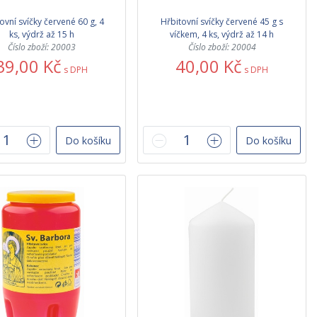
ovní svíčky červené 60 g, 4
Hřbitovní svíčky červené 45 g s
ks, výdrž až 15 h
víčkem, 4 ks, výdrž až 14 h
Číslo zboží: 20003
Číslo zboží: 20004
39,00 Kč
40,00 Kč
s DPH
s DPH
Do košíku
Do košíku