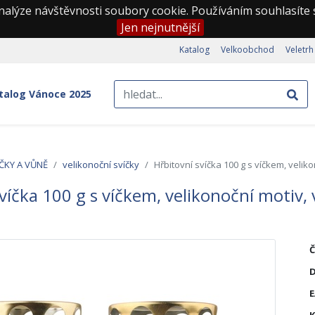
nalýze návštěvnosti soubory cookie. Používáním souhlasíte
Jen nejnutnější
Katalog
Velkoobchod
Veletrh
talog Vánoce 2025
ČKY A VŮNĚ
velikonoční svíčky
Hřbitovní svíčka 100 g s víčkem, veliko
víčka 100 g s víčkem, velikonoční motiv, 
Č