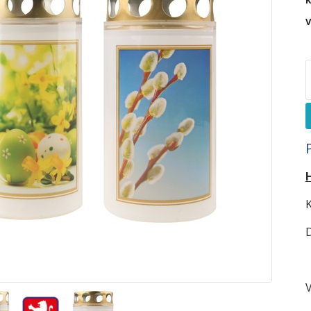
K
V
K