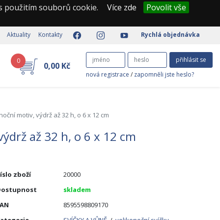
 s použitím souborů cookie.
Více zde
Povolit vše
Aktuality
Kontakty
Rychlá objednávka
přihlásit se
0
0,00 Kč
nová registrace
/
zapomněli jste heslo?
noční motiv, výdrž až 32 h, o 6 x 12 cm
výdrž až 32 h, o 6 x 12 cm
íslo zboží
20000
Dostupnost
skladem
EAN
8595598809170