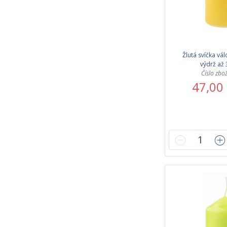
Žlutá svíčka vál
výdrž až 
Číslo zbo
47,00