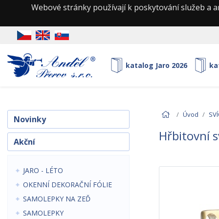
Webové stránky používají k poskytování služeb a a
katalog Jaro 2026
ka
Úvod
SVÍ
Novinky
Hřbitovní s
Akční
JARO - LÉTO
OKENNÍ DEKORAČNÍ FÓLIE
SAMOLEPKY NA ZEĎ
SAMOLEPKY