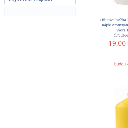
Hřbitovní svíčka 
náplň v transpar
výdrž a
Číslo zbo
19,00
bude s