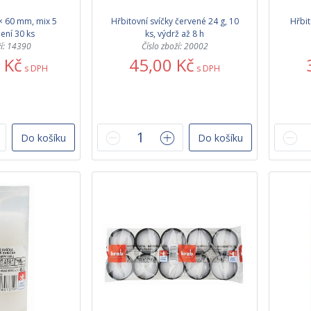
 × 60 mm, mix 5
Hřbitovní svíčky červené 24 g, 10
Hřbit
ení 30 ks
ks, výdrž až 8 h
ží: 14390
Číslo zboží: 20002
 Kč
45,00 Kč
s DPH
s DPH
Do košíku
Do košíku