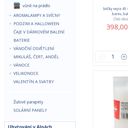
vůně na prádlo
Svíčky vejce 45
barev, bal
AROMALAMPY A SVÍCNY
Číslo zbo
PODZIM A HALLOWEEN
398,00
ČAJE V DÁRKOVÉM BALENÍ
BATERIE
VÁNOČNÍ OSVĚTLENÍ
MIKULÁŠ, ČERT, ANDĚL
VÁNOCE
VELIKONOCE
VALENTÝN A SVATBY
Žulové parapety
SOLÁRNÍ PANELY
Ubytování v Alpách