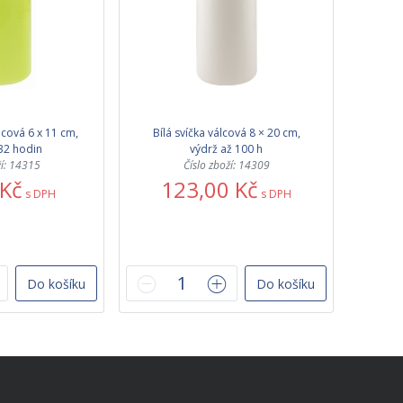
lcová 6 x 11 cm,
Bílá svíčka válcová 8 × 20 cm,
32 hodin
výdrž až 100 h
ží: 14315
Číslo zboží: 14309
 Kč
123,00 Kč
s DPH
s DPH
Do košíku
Do košíku