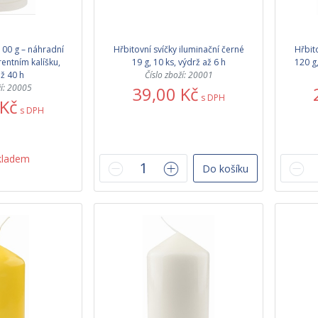
100 g – náhradní
Hřbitovní svíčky iluminační černé
Hřbit
entním kalíšku,
19 g, 10 ks, výdrž až 6 h
120 g
ž 40 h
Číslo zboží: 20001
ží: 20005
39,00 Kč
s DPH
 Kč
s DPH
kladem
Do košíku