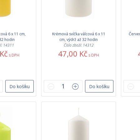
cová 6 x 11 cm,
Krémová svíčka válcová 6 x 11
Červen
32 hodin
cm, výdrž až 32 hodin
ží: 14311
Číslo zboží: 14312
 Kč
47,00 Kč
s DPH
s DPH
Do košíku
Do košíku