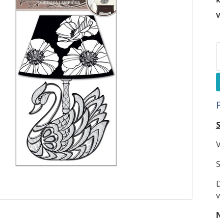
K
V
V
S
D
v