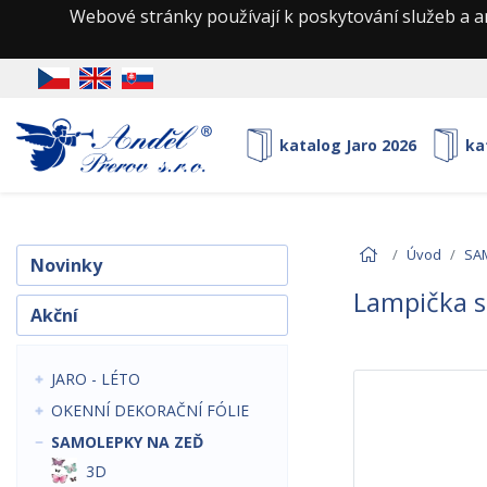
Webové stránky používají k poskytování služeb a a
katalog Jaro 2026
ka
Úvod
SA
Novinky
Lampička s
Akční
JARO - LÉTO
OKENNÍ DEKORAČNÍ FÓLIE
SAMOLEPKY NA ZEĎ
3D