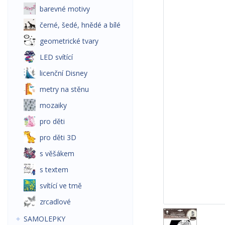
barevné motivy
černé, šedé, hnědé a bílé
geometrické tvary
LED svítící
licenční Disney
metry na stěnu
mozaiky
pro děti
pro děti 3D
s věšákem
s textem
svítící ve tmě
zrcadlové
SAMOLEPKY