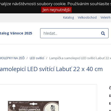
nalýze návštěvnosti soubory cookie. Používáním souhlasíte
Jen nejnutnější
Katalog
Velkoobchod
Veletrh
talog Vánoce 2025
MOLEPKY NA ZEĎ
LED svítící
Lampička samolepicí LED svítící Labuť 22 
amolepicí LED svítící Labuť 22 x 40 cm
Č