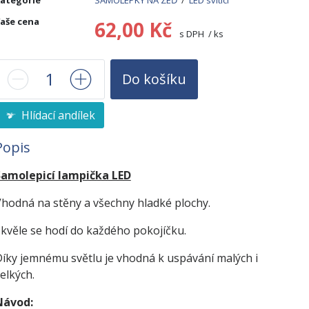
ategorie
SAMOLEPKY NA ZEĎ
/
LED svítící
aše cena
62,00 Kč
s DPH / ks
Do košíku
Hlídací andílek
Popis
Samolepicí lampička LED
hodná na stěny a všechny hladké plochy.
kvěle se hodí do každého pokojíčku.
íky jemnému světlu je vhodná k uspávání malých i
elkých.
Návod: