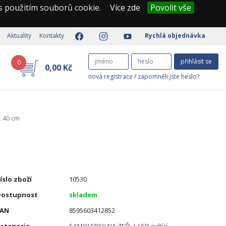
 s použitím souborů cookie.
Více zde
Povolit vše
Aktuality
Kontakty
Rychlá objednávka
přihlásit se
0
0,00 Kč
nová registrace
/
zapomněli jste heslo?
x 40 cm
íslo zboží
10530
Dostupnost
skladem
EAN
8595603412852