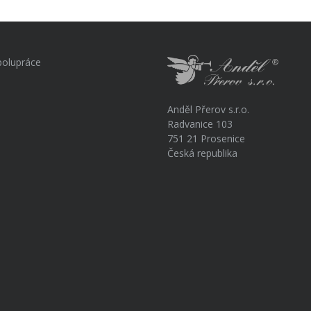
polupráce
Anděl Přerov s.r.o.
Radvanice 103
751 21 Prosenice
Česká republika
a