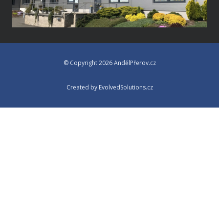
© Copyright 2026 AndělPřerov.cz
Created by EvolvedSolutions.cz