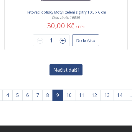
Tetovací obtisky Motýli zelení s glitry 10,5 x 6 cm
Číslo zboží: 16059
30,00 Kč
s DPH
Do košíku
Načíst další
4
5
6
7
8
9
10
11
12
13
14
..