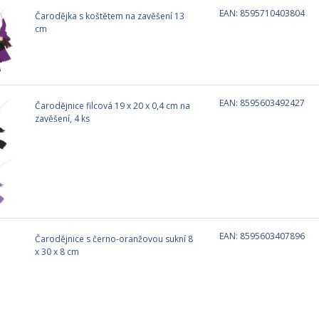
EAN: 8595710403804
Čarodějka s koštětem na zavěšení 13
cm
EAN: 8595603492427
Čarodějnice filcová 19 x 20 x 0,4 cm na
zavěšení, 4 ks
EAN: 8595603407896
Čarodějnice s černo-oranžovou sukní 8
x 30 x 8 cm