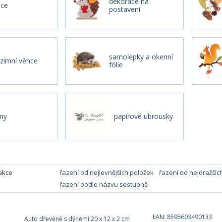
dekorace na
ice
postavení
samolepky a okenní
zimní věnce
fólie
cny
papírové ubrousky
akce
řazení od nejlevnějších položek
řazení od nejdražšíc
řazení podle názvu sestupně
EAN: 8595603490133
Auto dřevěné s dýněmi 20 x 12 x 2 cm