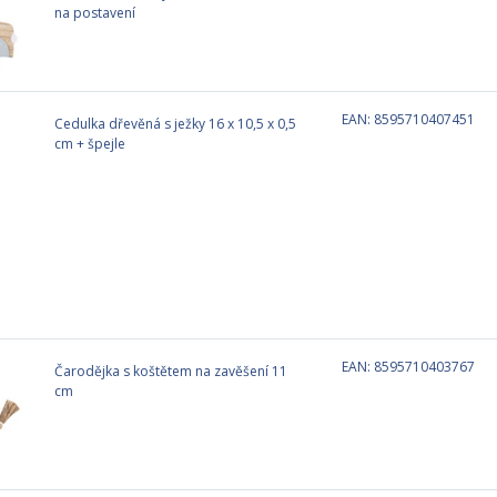
na postavení
EAN: 8595710407451
Cedulka dřevěná s ježky 16 x 10,5 x 0,5
cm + špejle
EAN: 8595710403767
Čarodějka s koštětem na zavěšení 11
cm