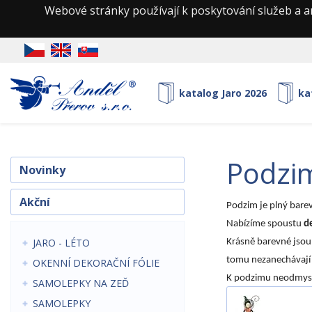
Webové stránky používají k poskytování služeb a a
katalog Jaro 2026
ka
podzi
Novinky
Akční
Podzim je plný barev
Nabízíme spoustu
d
JARO - LÉTO
Krásně barevné jsou
tomu nezanechávají 
OKENNÍ DEKORAČNÍ FÓLIE
K podzimu neodmysli
SAMOLEPKY NA ZEĎ
SAMOLEPKY