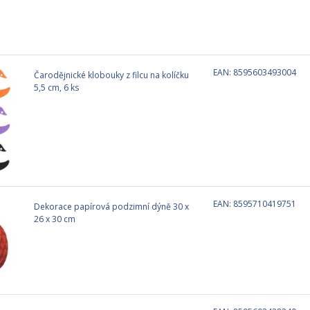
EAN: 8595603493004
Čarodějnické klobouky z filcu na kolíčku
5,5 cm, 6 ks
EAN: 8595710419751
Dekorace papírová podzimní dýně 30 x
26 x 30 cm