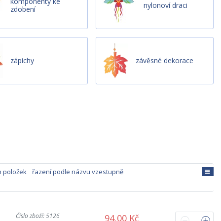
komponenty ke
nylonoví draci
zdobení
zápichy
závěsné dekorace
h položek
řazení podle názvu vzestupně
Číslo zboží: 5126
94,00 Kč