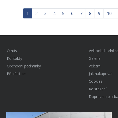
1
2
3
4
5
6
7
8
9
10
O nás
Velkoobchodní s
Kontakty
Galerie
Obchodní podmínky
Veletrh
Přihlásit se
Jak nakupovat
Cookies
Ke stažení
Doprava a platb