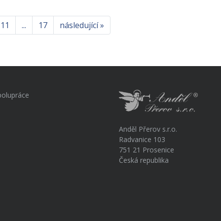
11
...
17
následující »
polupráce
Anděl Přerov s.r.o.
Radvanice 103
751 21 Prosenice
Česká republika
a