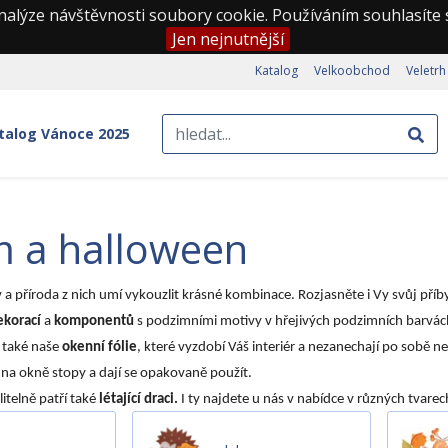
nalýze návštěvnosti soubory cookie. Používáním souhlasíte
Jen nejnutnější
Katalog
Velkoobchod
Veletrh
talog Vánoce 2025
m a halloween
 a příroda z nich umí vykouzlit krásné kombinace. Rozjasněte i Vy svůj př
ekorací
a
komponentů
s podzimními motivy v hřejivých podzimních barvách
 také naše
okenní fólie
, které vyzdobí Váš interiér a nezanechají po sobě ne
na okně stopy a dají se opakovaně použít.
telně patří také
létající draci.
I ty najdete u nás v nabídce v různých tvarec