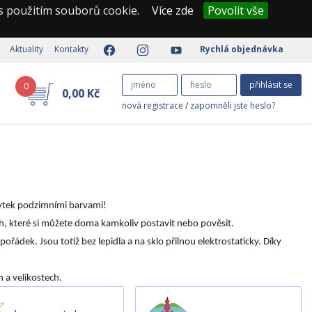
 s použitím souborů cookie.
Více zde
Povolit vše
Aktuality
Kontakty
Rychlá objednávka
přihlásit se
0
0,00 Kč
nová registrace
/
zapomněli jste heslo?
íbytek podzimními barvami!
, které si můžete doma kamkoliv postavit nebo pověsit.
pořádek. Jsou totiž bez lepidla a na sklo přilnou elektrostaticky. Díky
h a velikostech.