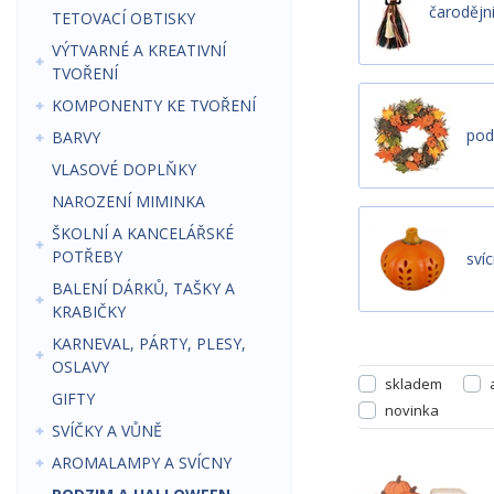
čarodějn
TETOVACÍ OBTISKY
VÝTVARNÉ A KREATIVNÍ
TVOŘENÍ
KOMPONENTY KE TVOŘENÍ
pod
BARVY
VLASOVÉ DOPLŇKY
NAROZENÍ MIMINKA
ŠKOLNÍ A KANCELÁŘSKÉ
POTŘEBY
sví
BALENÍ DÁRKŮ, TAŠKY A
KRABIČKY
KARNEVAL, PÁRTY, PLESY,
OSLAVY
skladem
GIFTY
novinka
SVÍČKY A VŮNĚ
AROMALAMPY A SVÍCNY