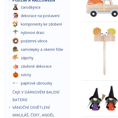
PODZIM A HALLOWEEN
čarodějnice
dekorace na postavení
komponenty ke zdobení
nylonoví draci
podzimní věnce
samolepky a okenní fólie
zápichy
závěsné dekorace
svícny
papírové ubrousky
ČAJE V DÁRKOVÉM BALENÍ
BATERIE
VÁNOČNÍ OSVĚTLENÍ
MIKULÁŠ, ČERT, ANDĚL