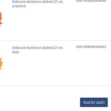
EAN: 8595603438340
Dekorace slunečnice závěsná 27 cm,
oranžová
EAN: 8595603438333
Dekorace slunečnice závěsná 27 cm,
žlutá
Načíst další