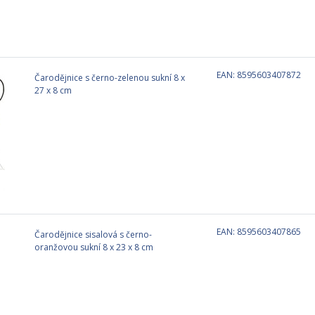
EAN: 8595603407872
Čarodějnice s černo-zelenou sukní 8 x
27 x 8 cm
EAN: 8595603407865
Čarodějnice sisalová s černo-
oranžovou sukní 8 x 23 x 8 cm