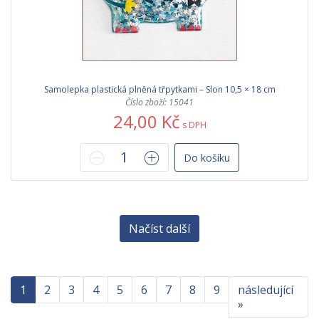
Samolepka plastická plněná třpytkami – Slon 10,5 × 18 cm
Číslo zboží: 15041
24,00 Kč
s DPH
Do košíku
Načíst další
1
2
3
4
5
6
7
8
9
následující
»