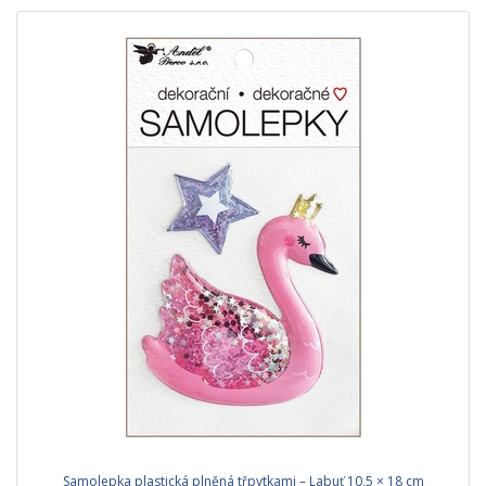
Samolepka plastická plněná třpytkami – Labuť 10,5 × 18 cm