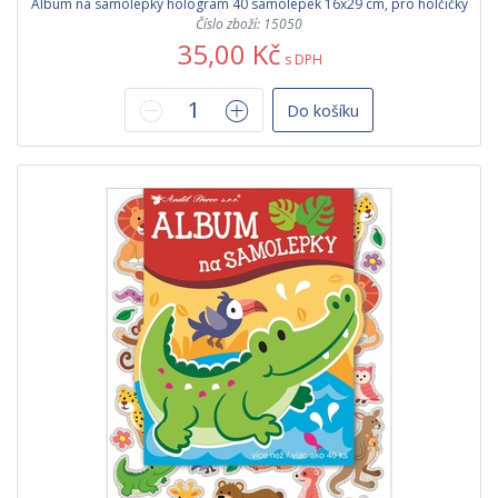
Album na samolepky hologram 40 samolepek 16x29 cm, pro holčičky
Číslo zboží: 15050
35,00 Kč
s DPH
Do košíku