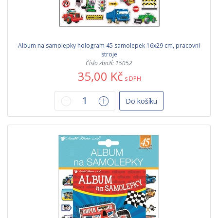
Album na samolepky hologram 45 samolepek 16x29 cm, pracovní
stroje
Číslo zboží: 15052
35,00 Kč
s DPH
Do košíku