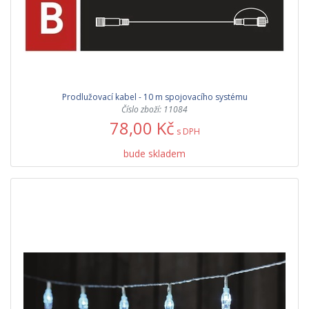
Prodlužovací kabel - 10 m spojovacího systému
Číslo zboží: 11084
78,00 Kč
s DPH
bude skladem