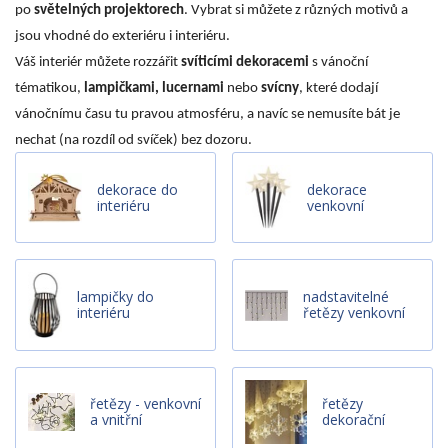
po
světelných projektorech
. Vybrat si můžete z různých motivů a
jsou vhodné do exteriéru i interiéru.
Váš interiér můžete rozzářit
svíticími dekoracemi
s vánoční
tématikou,
lampičkami, lucernami
nebo
svícny
, které dodají
vánočnímu času tu pravou atmosféru, a navíc se nemusíte bát je
nechat (na rozdíl od svíček) bez dozoru.
dekorace do
dekorace
interiéru
venkovní
lampičky do
nadstavitelné
interiéru
řetězy venkovní
řetězy - venkovní
řetězy
a vnitřní
dekorační