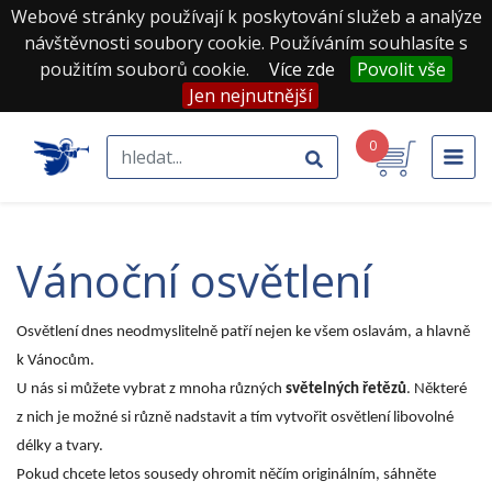
Webové stránky používají k poskytování služeb a analýze
návštěvnosti soubory cookie. Používáním souhlasíte s
použitím souborů cookie.
Více zde
Povolit vše
Jen nejnutnější
0
vánoční osvětlení
Osvětlení dnes neodmyslitelně patří nejen ke všem oslavám, a hlavně
k Vánocům.
U nás si můžete vybrat z mnoha různých
světelných řetězů
. Některé
z nich
je možné si různě nadstavit a tím vytvořit osvětlení libovolné
délky a tvary.
Pokud chcete letos sousedy ohromit něčím originálním, sáhněte