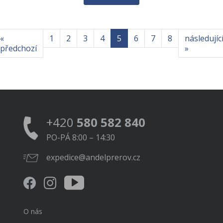
«
1
2
3
4
5
6
7
8
následujíc
předchozí
»
+420
580 582 840
PO-PÁ 8:00 – 14:30
expedice@andelprerov.cz
O nás