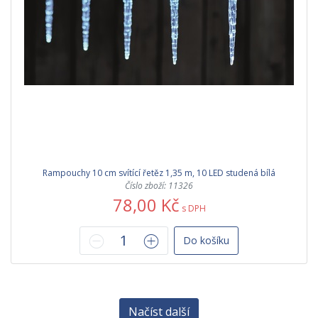
Rampouchy 10 cm svítící řetěz 1,35 m, 10 LED studená bílá
Číslo zboží: 11326
78,00 Kč
s DPH
Do košíku
Načíst další