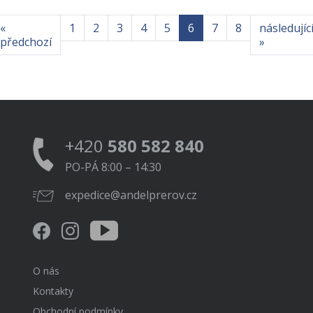
«
1
2
3
4
5
6
7
8
následujíc
předchozí
»
+420
580 582 840
PO-PÁ 8:00 – 14:30
expedice@andelprerov.cz
O nás
Kontakty
Obchodní podmínky