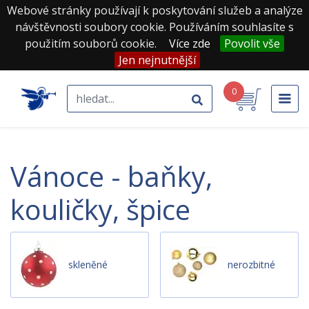
Webové stránky používají k poskytování služeb a analýze
návštěvnosti soubory cookie. Používáním souhlasíte s
použitím souborů cookie.
Více zde
Povolit vše
Jen nejnutnější
0
vánoce - baňky,
kouličky, špice
skleněné
nerozbitné