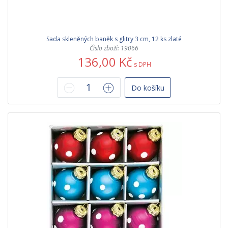
Sada skleněných baněk s glitry 3 cm, 12 ks zlaté
Číslo zboží: 19066
136,00 Kč
s DPH
Do košíku