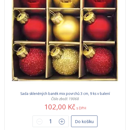
Sada skleněných baněk mix povrchů 3 cm, 9 ks v balení
Číslo zboží: 19068
102,00 Kč
s DPH
Do košíku