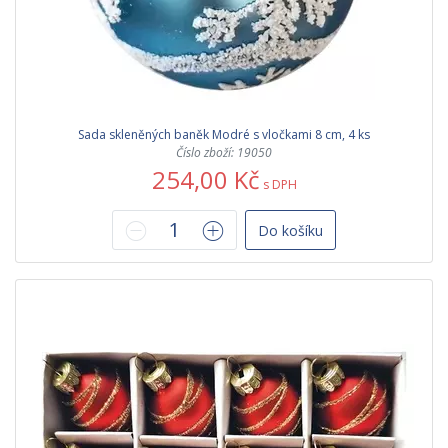
Sada skleněných baněk Modré s vločkami 8 cm, 4 ks
Číslo zboží: 19050
254,00 Kč
s DPH
Do košíku