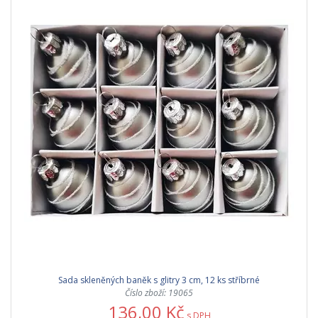
Sada skleněných baněk s glitry 3 cm, 12 ks stříbrné
Číslo zboží: 19065
136,00 Kč
s DPH