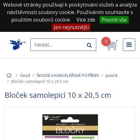
Webové stránky používají k poskytování služeb a analýze
návštěvnosti soubory cookie. Používáním souhlasíte s
použitím souborů cookie.
Více zde
Povolit vše
Jen nejnutnější
0
Úvod
ŠKOLNÍ A KANCELÁŘSKÉ POTŘEBY
post-it
Bloček samolepicí 10 x 20,5 cm
Bloček samolepicí 10 x 20,5 cm