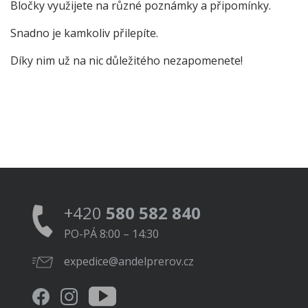
Bločky využijete na různé poznámky a připomínky.
Snadno je kamkoliv přilepíte.
Díky nim už na nic důležitého nezapomenete!
+420
580 582 840
PO-PÁ 8:00 – 14:30
expedice@andelprerov.cz