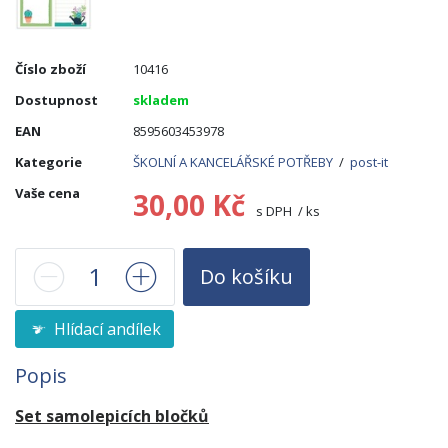
Číslo zboží
10416
Dostupnost
skladem
EAN
8595603453978
Kategorie
ŠKOLNÍ A KANCELÁŘSKÉ POTŘEBY
/
post-it
Vaše cena
30,00 Kč
s DPH / ks
Do košíku
Hlídací andílek
Popis
Set samolepicích bločků