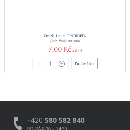
Zmizík 1 mm, CENTROPEN
Číslo zboží: 991000
7,00 Kč
s DPH
Do košíku
+420
580 582 840
PO-PÁ 8:00 – 14:30