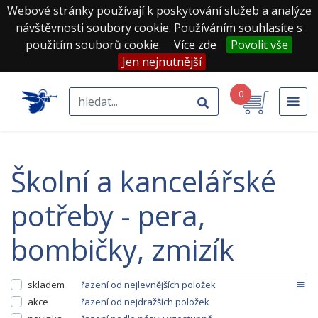
Webové stránky používají k poskytování služeb a analýze
návštěvnosti soubory cookie. Používáním souhlasíte s
použitím souborů cookie.
Více zde
Povolit vše
Jen nejnutnější
0
školní a kancelářské
potřeby - pera,
bombičky, zmizík
skladem
řazení od nejlevnějších položek
akce
řazení od nejdražších položek