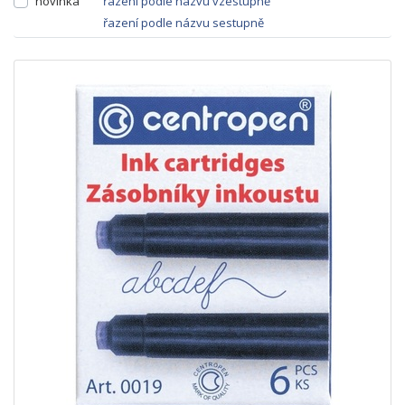
novinka
řazení podle názvu vzestupně
řazení podle názvu sestupně