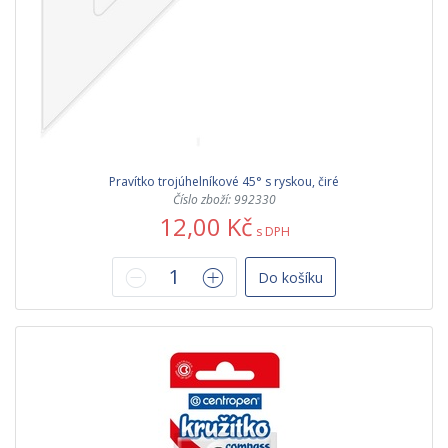
Pravítko trojúhelníkové 45° s ryskou, čiré
Číslo zboží: 992330
12,00 Kč
s DPH
Do košíku