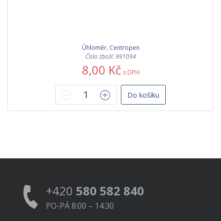
Úhloměr, Centropen
Číslo zboží: 991094
8,00 Kč
s DPH
Do košíku
+420
580 582 840
PO-PÁ 8:00 – 14:30