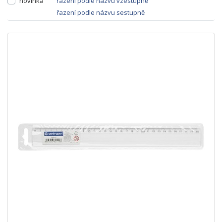
novinka
řazení podle názvu vzestupně
řazení podle názvu sestupně