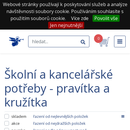
Webové stránky používají k poskytování služeb a analýze
návštěvnosti soubory cookie. Používáním souhlasíte s
použitím souborů cookie.
Více zde
Povolit vše
Jen nejnutnější
0
školní a kancelářské
potřeby - pravítka a
kružítka
skladem
řazení od nejlevnějších položek
akce
řazení od nejdražších položek