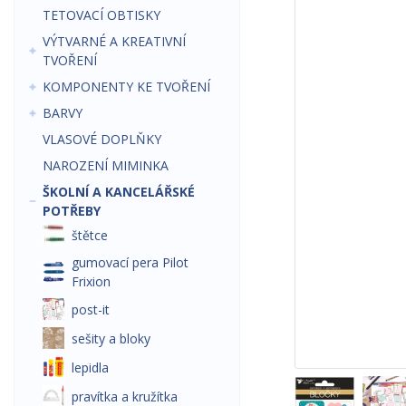
TETOVACÍ OBTISKY
VÝTVARNÉ A KREATIVNÍ
TVOŘENÍ
KOMPONENTY KE TVOŘENÍ
BARVY
VLASOVÉ DOPLŇKY
NAROZENÍ MIMINKA
ŠKOLNÍ A KANCELÁŘSKÉ
POTŘEBY
štětce
gumovací pera Pilot
Frixion
post-it
sešity a bloky
lepidla
pravítka a kružítka