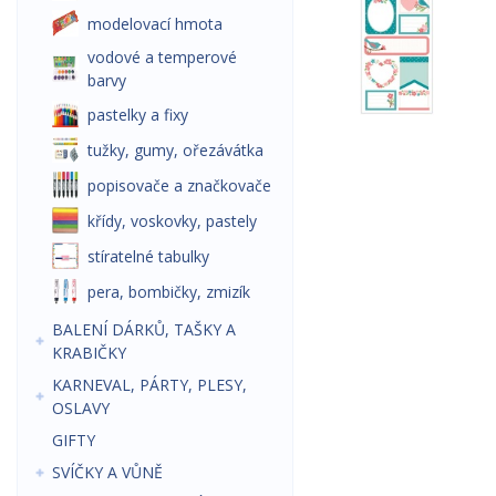
modelovací hmota
vodové a temperové
barvy
pastelky a fixy
tužky, gumy, ořezávátka
popisovače a značkovače
křídy, voskovky, pastely
stíratelné tabulky
pera, bombičky, zmizík
BALENÍ DÁRKŮ, TAŠKY A
KRABIČKY
KARNEVAL, PÁRTY, PLESY,
OSLAVY
GIFTY
SVÍČKY A VŮNĚ