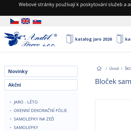
Webové stránky používají k poskytování služeb a a
katalog Jaro 2026
ka
Úvod
ŠK
Novinky
Bloček sam
Akční
JARO - LÉTO
OKENNÍ DEKORAČNÍ FÓLIE
SAMOLEPKY NA ZEĎ
SAMOLEPKY