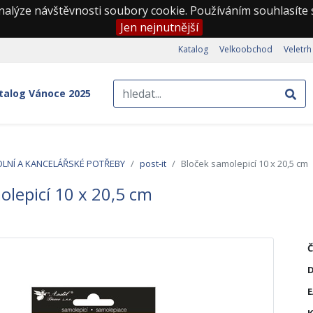
nalýze návštěvnosti soubory cookie. Používáním souhlasíte
Jen nejnutnější
Katalog
Velkoobchod
Veletrh
talog Vánoce 2025
OLNÍ A KANCELÁŘSKÉ POTŘEBY
post-it
Bloček samolepicí 10 x 20,5 cm
olepicí 10 x 20,5 cm
Č