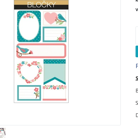
K
V
B
S
D