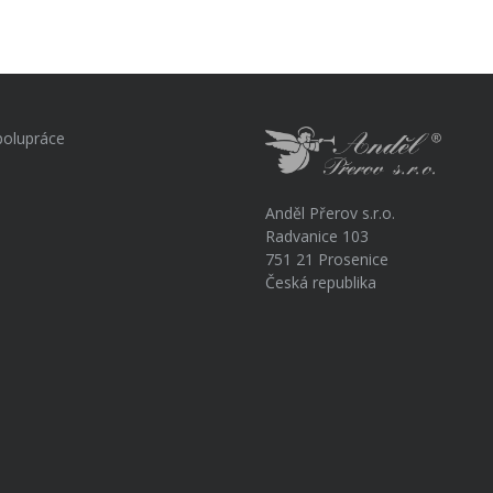
polupráce
Anděl Přerov s.r.o.
Radvanice 103
751 21 Prosenice
Česká republika
a