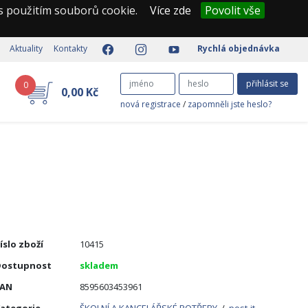
 s použitím souborů cookie.
Více zde
Povolit vše
Aktuality
Kontakty
Rychlá objednávka
přihlásit se
0
0,00 Kč
nová registrace
/
zapomněli jste heslo?
íslo zboží
10415
Dostupnost
skladem
EAN
8595603453961