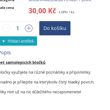
ategorie
ŠKOLNÍ A KANCELÁŘSKÉ POTŘEBY
/
post-it
aše cena
30,00 Kč
s DPH / ks
Do košíku
Hlídací andílek
Popis
Set samolepicích bločků
ločky využijete na různé poznámky a připomínky.
nadno je přilepíte na kterýkoliv čistý hladký povrch.
íky nim už na nic důležitého nezapomenete!