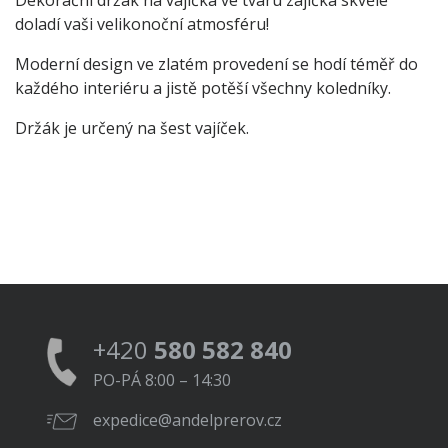
Dekorační držák na vajíčka ve tvaru zajíčka skvěle
doladí vaši velikonoční atmosféru!
Moderní design ve zlatém provedení se hodí téměř do
každého interiéru a jistě potěší všechny koledníky.
Držák je určený na šest vajíček.
+420
580 582 840
PO-PÁ 8:00 – 14:30
expedice@andelprerov.cz