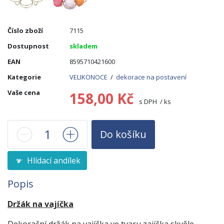
Číslo zboží
7115
Dostupnost
skladem
EAN
8595710421600
Kategorie
VELIKONOCE
/
dekorace na postavení
Vaše cena
158,00 Kč
s DPH / ks
Do košíku
Hlídací andílek
Popis
Držák na vajíčka