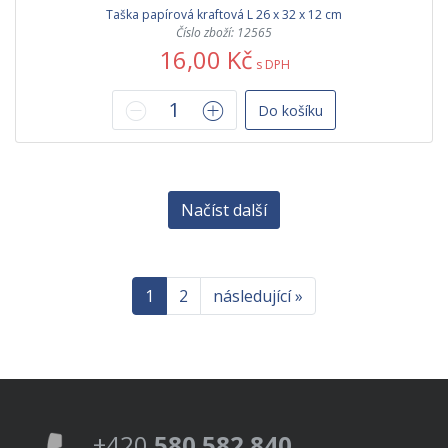
Taška papírová kraftová L 26 x 32 x 12 cm
Číslo zboží: 12565
16,00 Kč
s DPH
Do košíku
Načíst další
1
2
následující »
+420
580 582 840