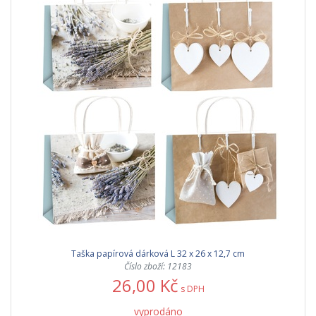
Taška papírová dárková L 32 x 26 x 12,7 cm
Číslo zboží: 12183
26,00 Kč
s DPH
vyprodáno