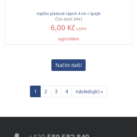
Vajíčko plastové zápich 4 cm + špejle
Číslo zboží: 8943
6,00 Kč
s DPH
vyprodáno
Načíst další
1
2
3
4
následující »
+420
580 582 840