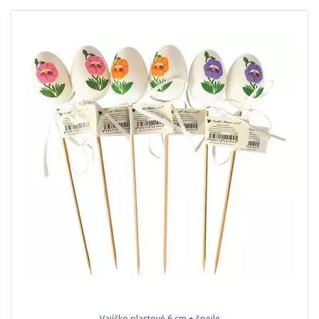
Vajíčko plastové 6 cm + špejle