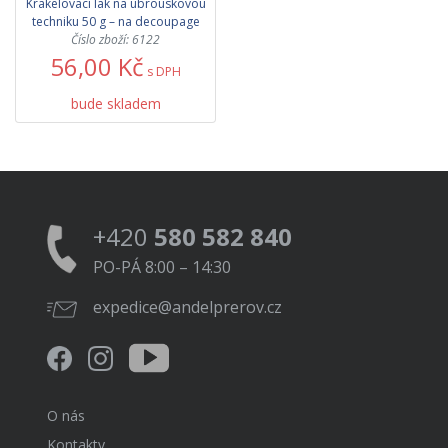
Krakelovací lak na ubrouskovou
techniku 50 g – na decoupage
Číslo zboží: 6122
56,00 Kč
s DPH
bude skladem
+420
580 582 840
PO-PÁ 8:00 – 14:30
expedice@andelprerov.cz
O nás
Kontakty