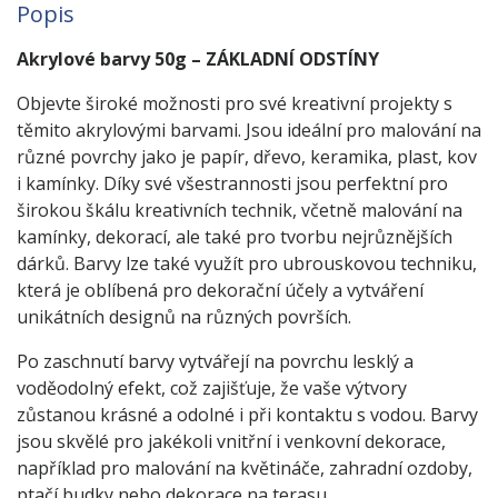
Popis
Akrylové barvy 50g – ZÁKLADNÍ ODSTÍNY
Objevte široké možnosti pro své kreativní projekty s
těmito akrylovými barvami. Jsou ideální pro malování na
různé povrchy jako je papír, dřevo, keramika, plast, kov
i kamínky. Díky své všestrannosti jsou perfektní pro
širokou škálu kreativních technik, včetně malování na
kamínky, dekorací, ale také pro tvorbu nejrůznějších
dárků. Barvy lze také využít pro ubrouskovou techniku,
která je oblíbená pro dekorační účely a vytváření
unikátních designů na různých površích.
Po zaschnutí barvy vytvářejí na povrchu lesklý a
voděodolný efekt, což zajišťuje, že vaše výtvory
zůstanou krásné a odolné i při kontaktu s vodou. Barvy
jsou skvělé pro jakékoli vnitřní i venkovní dekorace,
například pro malování na květináče, zahradní ozdoby,
ptačí budky nebo dekorace na terasu.