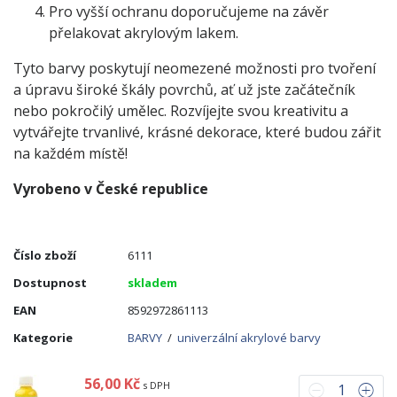
Pro vyšší ochranu doporučujeme na závěr
přelakovat akrylovým lakem.
Tyto barvy poskytují neomezené možnosti pro tvoření
a úpravu široké škály povrchů, ať už jste začátečník
nebo pokročilý umělec. Rozvíjejte svou kreativitu a
vytvářejte trvanlivé, krásné dekorace, které budou zářit
na každém místě!
Vyrobeno v České republice
Číslo zboží
6111
Dostupnost
skladem
EAN
8592972861113
Kategorie
BARVY
/
univerzální akrylové barvy
56,00 Kč
s DPH