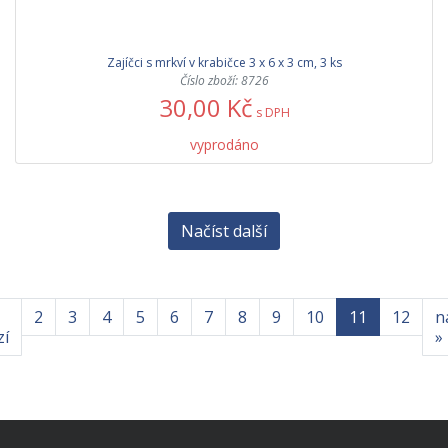
Zajíčci s mrkví v krabičce 3 x 6 x 3 cm, 3 ks
Číslo zboží: 8726
30,00 Kč
s DPH
vyprodáno
Načíst další
2
3
4
5
6
7
8
9
10
11
12
n
zí
»