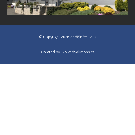
© Copyright 2026 AndělPřerov.cz
Created by EvolvedSolutions.cz