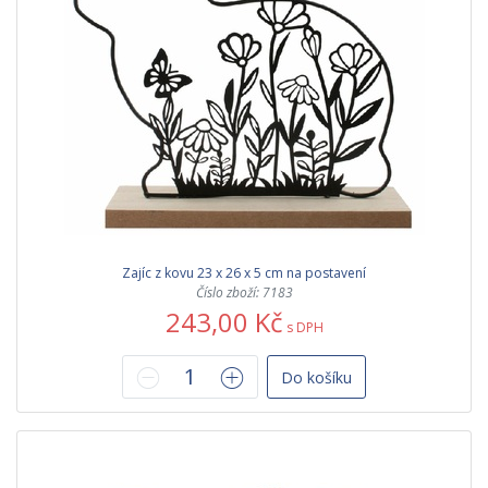
Zajíc z kovu 23 x 26 x 5 cm na postavení
Číslo zboží: 7183
243,00 Kč
s DPH
Do košíku