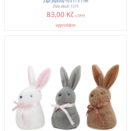
Zajíc plyšový 10 x 17 x 7 cm
Číslo zboží: 7375
83,00 Kč
s DPH
vyprodáno