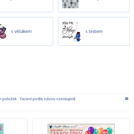
s věšákem
s textem
h položek
řazení podle názvu vzestupně