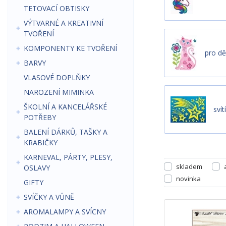
TETOVACÍ OBTISKY
VÝTVARNÉ A KREATIVNÍ
TVOŘENÍ
KOMPONENTY KE TVOŘENÍ
pro dě
BARVY
VLASOVÉ DOPLŇKY
NAROZENÍ MIMINKA
ŠKOLNÍ A KANCELÁŘSKÉ
svít
POTŘEBY
BALENÍ DÁRKŮ, TAŠKY A
KRABIČKY
KARNEVAL, PÁRTY, PLESY,
skladem
OSLAVY
novinka
GIFTY
SVÍČKY A VŮNĚ
AROMALAMPY A SVÍCNY