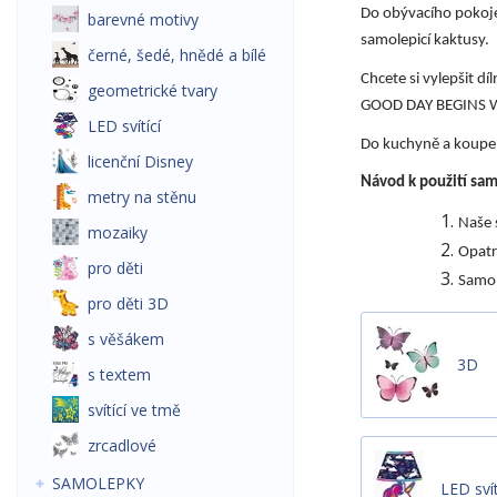
Do obývacího pokoje
barevné motivy
samolepicí kaktusy.
černé, šedé, hnědé a bílé
Chcete si vylepšit d
geometrické tvary
GOOD DAY BEGINS W
LED svítící
Do kuchyně a koupe
licenční Disney
Návod k použití sa
metry na stěnu
Naše 
mozaiky
Opatr
pro děti
Samol
pro děti 3D
s věšákem
3D
s textem
svítící ve tmě
zrcadlové
SAMOLEPKY
LED svít