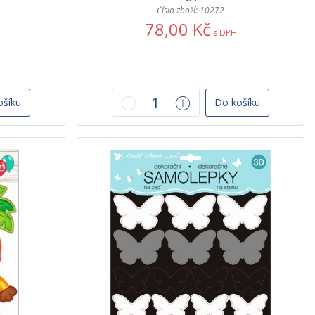
Číslo zboží: 10272
78,00 Kč
s DPH
ošíku
Do košíku