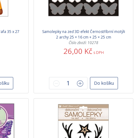
afa 35 x 27
Samolepky na zeď 3D efekt Černostříbrní motýli
2 archy 25 × 16 cm + 25 × 25 cm
Číslo zboží: 10278
26,00 Kč
s DPH
ošíku
Do košíku