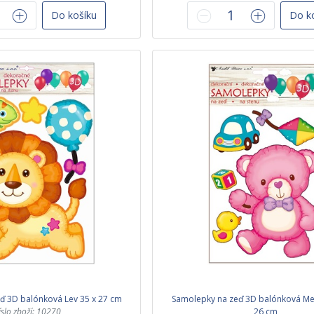
Do košíku
Do k
ď 3D balónková Lev 35 x 27 cm
Samolepky na zeď 3D balónková Me
íslo zboží: 10270
26 cm