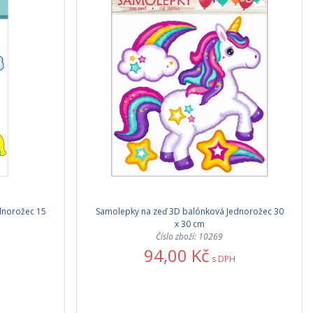
dnorožec 15
Samolepky na zeď 3D balónková Jednorožec 30
x 30 cm
Číslo zboží: 10269
94,00 Kč
s DPH