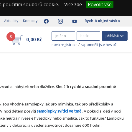
 s použitím souborů cookie.
Více zde
Povolit vše
Aktuality
Kontakty
Rychlá objednávka
přihlásit se
0
0,00 Kč
nová registrace
/
zapomněli jste heslo?
 zrcadla, nábytek nebo dlaždice. Slouží k
rychlé a snadné proměně
e jsou vhodné samolepky jak pro miminka, tak pro předškoláky a
. V noci dětem posvítí
samolepky svíticí ve tmě
. A pokud si děti v noci
také neutrální veselé hvězdičky nebo smajlíka. Jak to funguje? Lampičku
saženy v dekoraci a uvedená životnost dosahuje 600 hodin.