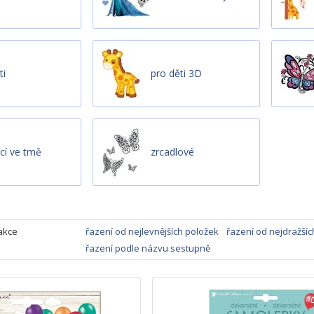
ti
pro děti 3D
ící ve tmě
zrcadlové
akce
řazení od nejlevnějších položek
řazení od nejdražšíc
řazení podle názvu sestupně