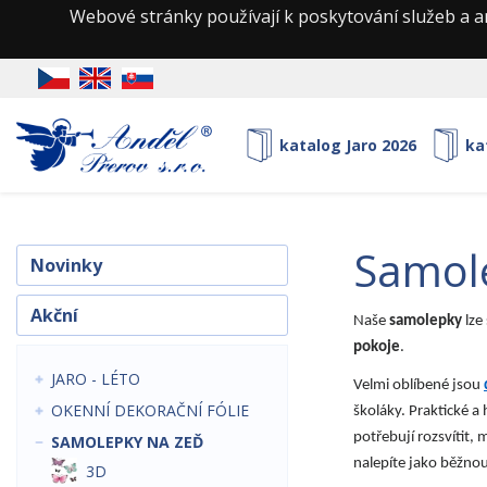
Webové stránky používají k poskytování služeb a a
katalog Jaro 2026
ka
samol
Novinky
Akční
Naše
samolepky
lze
pokoje
.
JARO - LÉTO
Velmi oblíbené jsou
OKENNÍ DEKORAČNÍ FÓLIE
školáky. Praktické a
potřebují rozsvítit
SAMOLEPKY NA ZEĎ
nalepíte jako běžnou
3D