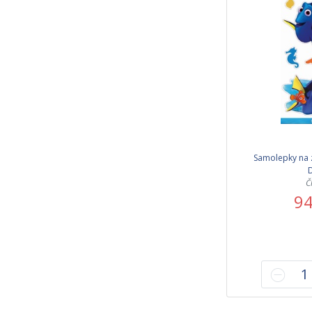
Samolepky na z
D
Č
94