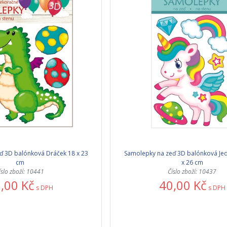
ď 3D balónková Dráček 18 x 23
Samolepky na zeď 3D balónková Je
cm
x 26 cm
íslo zboží: 10441
Číslo zboží: 10437
,00 Kč
40,00 Kč
s DPH
s DPH