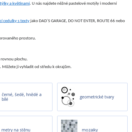
ýlky a květinami
. U nás najdete něžné pastelové motýly i moderní
í cedulky s texty
jako DAD´S GARAGE, DO NOT ENTER, ROUTE 66 nebo
korovaného prostoru.
a rovnou plochu.
 Můžete ji vyhladit od středu k okrajům.
černé, šedé, hnědé a
geometrické tvary
bílé
metry na stěnu
mozaiky