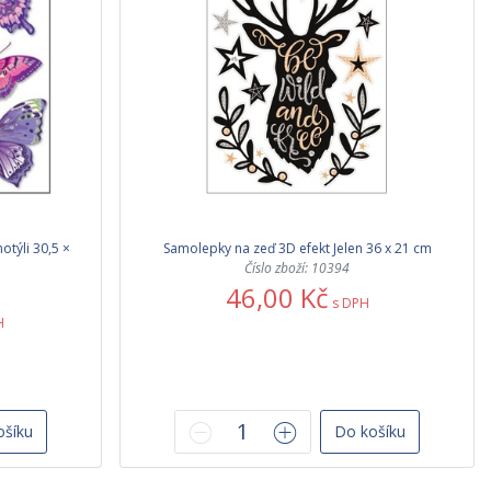
otýli 30,5 ×
Samolepky na zeď 3D efekt Jelen 36 x 21 cm
Číslo zboží: 10394
46,00 Kč
s DPH
H
ošíku
Do košíku