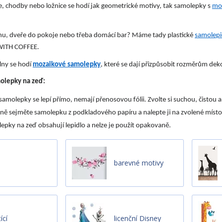
, chodby nebo ložnice se hodí jak geometrické motivy, tak samolepky s
mot
ílnu, dveře do pokoje nebo třeba domácí bar? Máme tady plastické
samolepic
ITH COFFEE.
lny se hodí
mozaikové samolepky
, které se dají přizpůsobit rozměrům de
molepky na zeď:
samolepky se lepí přímo, nemají přenosovou fólii. Zvolte si suchou, čistou 
ně sejměte samolepku z podkladového papíru a nalepte ji na zvolené místo.
epky na zeď obsahují lepidlo a nelze je použít opakovaně.
barevné motivy
ící
licenční Disney