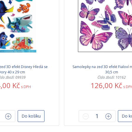
eď 3D efekt Disney Hledá se
Samolepky na zeď 3D efekt Fialoví m
ory 40 x 29 cm
30,5 cm
íslo zboží: 09939
Číslo zboží: 10162
,00 Kč
126,00 Kč
s DPH
s DP
Do košíku
Do k