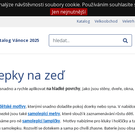
nalýze návštěvnosti soubory cookie. Používáním souhlasíte
Jen nejnutnější
Katalog
Velkoobchod
Veletrh
talog Vánoce 2025
epky na zeď
 snadno a rychle aplikovat
na hladké povrchy
, jako jsou stěny, dveře, okna,
dětské motivy
, kterými snadno doladíte pokoj dcerky nebo syna. V nabídc
 hezké jsou také
samolepicí metry
, které slouží k zaznamenávání růstu dětí
, máme pro ně
samolepicí lampičky
. Motivy nabízíme pro kluky i holčičky a 
 samolepku. Rozsvítí se dotekem a sama po chvíli zhasne. Baterie jsou ob