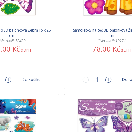
ď 3D balónková Zebra 15 x 26
Samolepky na zeď 3D balónková Žir
cm
cm
íslo zboží: 10439
Číslo zboží: 10271
,00 Kč
78,00 Kč
s DPH
s DPH
Do košíku
Do k