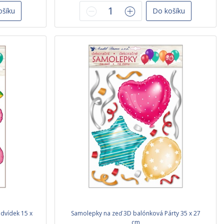
ošíku
Do košíku
dvídek 15 x
Samolepky na zeď 3D balónková Párty 35 x 27
cm