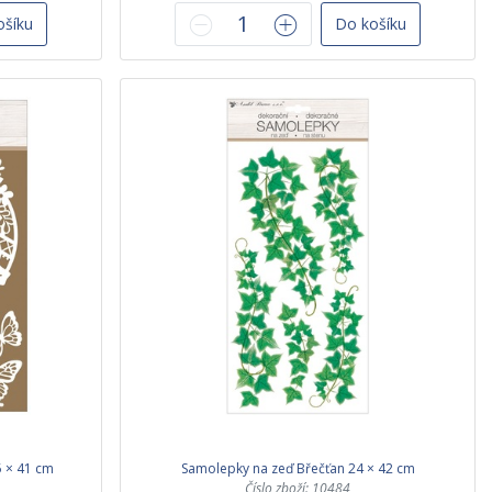
ošíku
Do košíku
5 × 41 cm
Samolepky na zeď Břečťan 24 × 42 cm
Číslo zboží: 10484