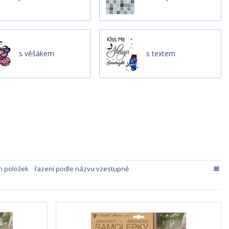
s věšákem
s textem
h položek
řazení podle názvu vzestupně