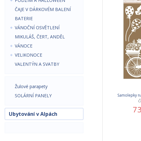
PODZIM A HALLOWEEN
ČAJE V DÁRKOVÉM BALENÍ
BATERIE
VÁNOČNÍ OSVĚTLENÍ
MIKULÁŠ, ČERT, ANDĚL
VÁNOCE
VELIKONOCE
VALENTÝN A SVATBY
Žulové parapety
Samolepky na
SOLÁRNÍ PANELY
Č
73
Ubytování v Alpách