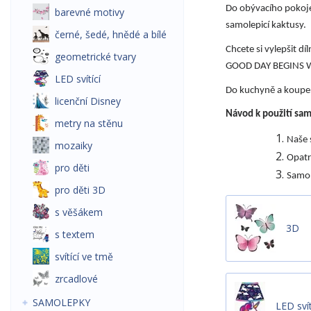
Do obývacího pokoje
barevné motivy
samolepicí kaktusy.
černé, šedé, hnědé a bílé
Chcete si vylepšit d
geometrické tvary
GOOD DAY BEGINS W
LED svítící
Do kuchyně a koupe
licenční Disney
Návod k použití sa
metry na stěnu
Naše 
mozaiky
Opatr
pro děti
Samol
pro děti 3D
s věšákem
3D
s textem
svítící ve tmě
zrcadlové
SAMOLEPKY
LED svít