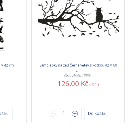
 × 42 cm
Samolepky na zeď Černá větev s kočkou 42 × 60
cm
Číslo zboží: 15501
126,00 Kč
s DPH
ošíku
Do košíku