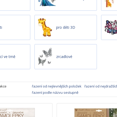
ti
pro děti 3D
ící ve tmě
zrcadlové
akce
řazení od nejlevnějších položek
řazení od nejdražšíc
řazení podle názvu sestupně