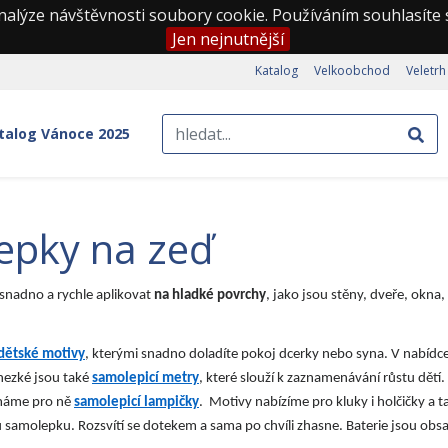
nalýze návštěvnosti soubory cookie. Používáním souhlasíte
Jen nejnutnější
Katalog
Velkoobchod
Veletrh
talog Vánoce 2025
epky na zeď
 snadno a rychle aplikovat
na hladké povrchy
, jako jsou stěny, dveře, okna,
dětské motivy
, kterými snadno doladíte pokoj dcerky nebo syna. V nabídc
 hezké jsou také
samolepicí metry
, které slouží k zaznamenávání růstu dětí
, máme pro ně
samolepicí lampičky
. Motivy nabízíme pro kluky i holčičky a 
 samolepku. Rozsvítí se dotekem a sama po chvíli zhasne. Baterie jsou ob