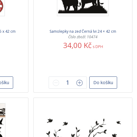
5 x 42 cm
Samolepky na zeď Černá lvi 24 × 42 cm
Číslo zboží: 10474
34,00 Kč
s DPH
ošíku
Do košíku