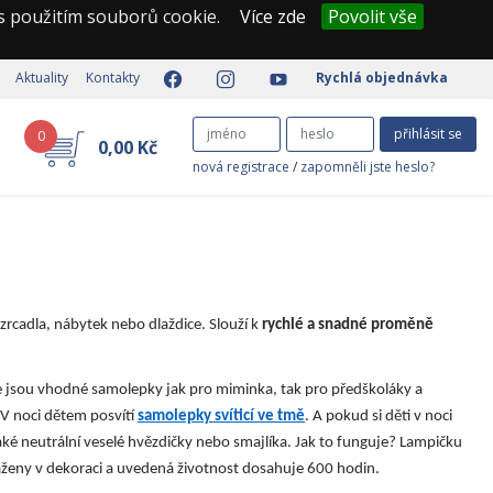
 s použitím souborů cookie.
Více zde
Povolit vše
Aktuality
Kontakty
Rychlá objednávka
přihlásit se
0
0,00 Kč
nová registrace
/
zapomněli jste heslo?
 zrcadla, nábytek nebo dlaždice. Slouží k
rychlé a snadné proměně
e jsou vhodné samolepky jak pro miminka, tak pro předškoláky a
. V noci dětem posvítí
samolepky svíticí ve tmě
. A pokud si děti v noci
také neutrální veselé hvězdičky nebo smajlíka. Jak to funguje? Lampičku
saženy v dekoraci a uvedená životnost dosahuje 600 hodin.