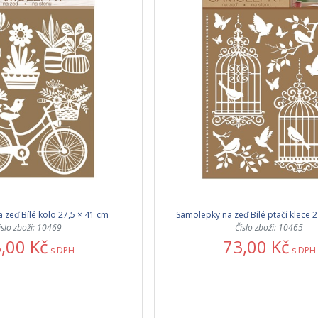
 zeď Bílé kolo 27,5 × 41 cm
Samolepky na zeď Bílé ptačí klece 2
íslo zboží: 10469
Číslo zboží: 10465
,00 Kč
73,00 Kč
s DPH
s DPH