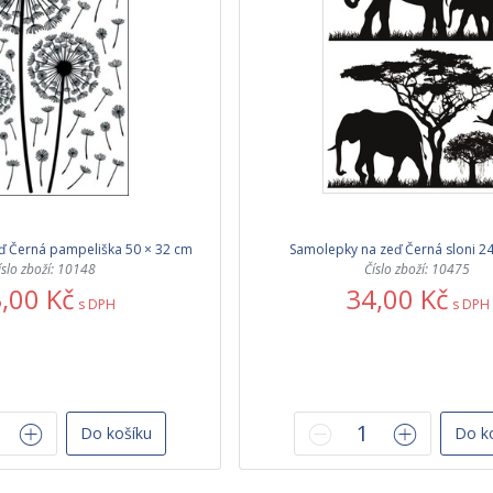
ď Černá pampeliška 50 × 32 cm
Samolepky na zeď Černá sloni 24
íslo zboží: 10148
Číslo zboží: 10475
,00 Kč
34,00 Kč
s DPH
s DPH
Do košíku
Do k