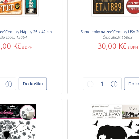
eď Cedulky Nápisy 25 x 42 cm
Samolepky na zeď Cedulky USA 2
íslo zboží: 15064
Číslo zboží: 15063
,00 Kč
30,00 Kč
s DPH
s DPH
Do košíku
Do k