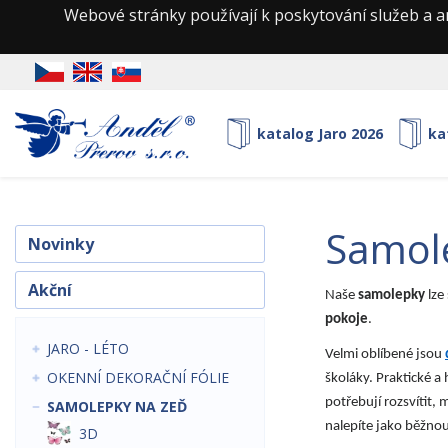
Webové stránky používají k poskytování služeb a a
katalog Jaro 2026
ka
samol
Novinky
Akční
Naše
samolepky
lze
pokoje
.
JARO - LÉTO
Velmi oblíbené jsou
OKENNÍ DEKORAČNÍ FÓLIE
školáky. Praktické a
potřebují rozsvítit
SAMOLEPKY NA ZEĎ
nalepíte jako běžnou
3D