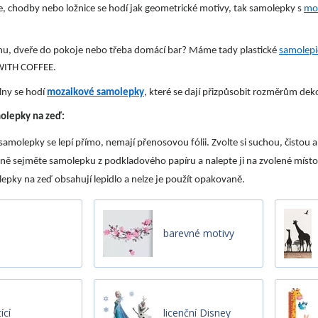
, chodby nebo ložnice se hodí jak geometrické motivy, tak samolepky s
mot
ílnu, dveře do pokoje nebo třeba domácí bar? Máme tady plastické
samolepic
ITH COFFEE.
lny se hodí
mozaikové samolepky
, které se dají přizpůsobit rozměrům de
molepky na zeď:
samolepky se lepí přímo, nemají přenosovou fólii. Zvolte si suchou, čistou 
ně sejměte samolepku z podkladového papíru a nalepte ji na zvolené místo.
epky na zeď obsahují lepidlo a nelze je použít opakovaně.
barevné motivy
ící
licenční Disney