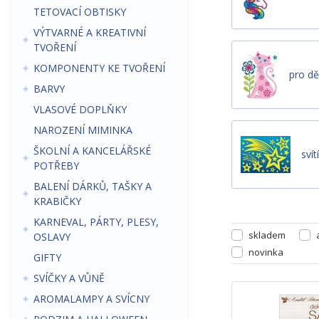
TETOVACÍ OBTISKY
VÝTVARNÉ A KREATIVNÍ
TVOŘENÍ
KOMPONENTY KE TVOŘENÍ
pro dě
BARVY
VLASOVÉ DOPLŇKY
NAROZENÍ MIMINKA
ŠKOLNÍ A KANCELÁŘSKÉ
svít
POTŘEBY
BALENÍ DÁRKŮ, TAŠKY A
KRABIČKY
KARNEVAL, PÁRTY, PLESY,
skladem
OSLAVY
novinka
GIFTY
SVÍČKY A VŮNĚ
AROMALAMPY A SVÍCNY