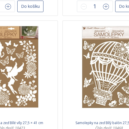
Do košíku
Do k
 zeď Bílé víly 27,5 × 41 cm
Samolepky na zeď Bílý balón 27,
íslo zboží: 10473
Číslo zboží: 10468