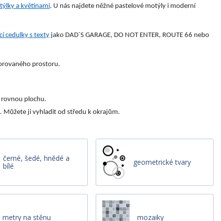
ýlky a květinami
. U nás najdete něžné pastelové motýly i moderní
í cedulky s texty
jako DAD´S GARAGE, DO NOT ENTER, ROUTE 66 nebo
korovaného prostoru.
a rovnou plochu.
 Můžete ji vyhladit od středu k okrajům.
černé, šedé, hnědé a
geometrické tvary
bílé
metry na stěnu
mozaiky