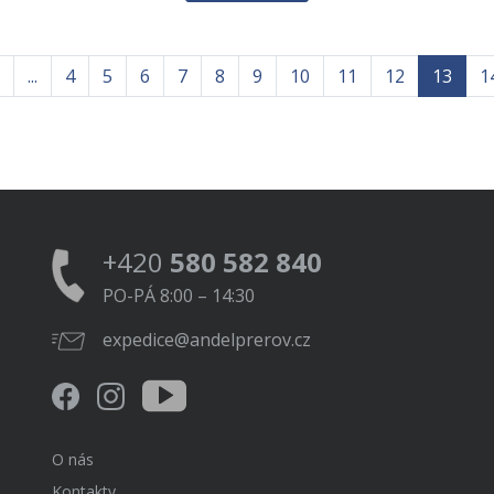
...
4
5
6
7
8
9
10
11
12
13
1
+420
580 582 840
PO-PÁ 8:00 – 14:30
expedice@andelprerov.cz
O nás
Kontakty