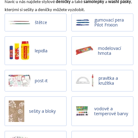
Navíc u nás najdete stylové
deníčky
a také
samolepky
a
washi pásky
,
kterými si sešity a deníčky můžete vyzdobit.
gumovací pera
štětce
Pilot Frixion
modelovací
lepidla
hmota
pravítka a
post-it
kružítka
vodové a
sešity a bloky
temperové barvy