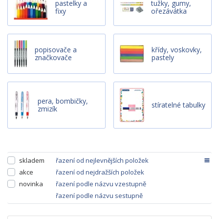
pastelky a
tužky, gumy,
fixy
ořezávátka
popisovače a
křídy, voskovky,
značkovače
pastely
pera, bombičky,
stíratelné tabulky
zmizík
skladem
řazení od nejlevnějších položek
akce
řazení od nejdražších položek
novinka
řazení podle názvu vzestupně
řazení podle názvu sestupně