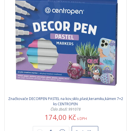
Značkovače DECORPEN PASTEL na kov,sklo,plast,keramiku,kámen 7+2
ks CENTROPEN
Číslo zboží: 991078
174,00 Kč
s DPH