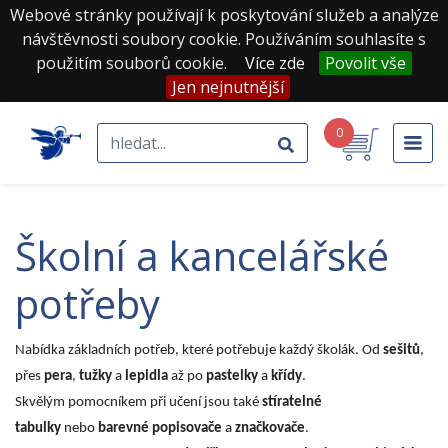
Webové stránky používají k poskytování služeb a analýze
návštěvnosti soubory cookie. Používáním souhlasíte s
použitím souborů cookie.
Více zde
Povolit vše
Jen nejnutnější
0
školní a kancelářské
potřeby
Nabídka základních potřeb, které potřebuje každý školák. Od
sešitů
,
přes
pera
,
tužky
a
lepidla
až po
pastelky
a
křídy
.
Skvělým pomocníkem při učení jsou také
stíratelné
tabulky
nebo
barevné popisovače
a
značkovače
.