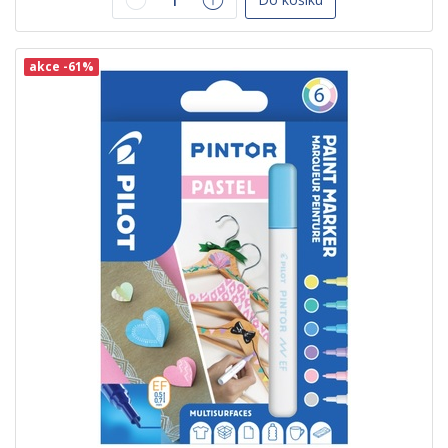
akce -61%