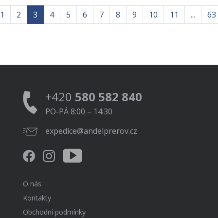
1
2
3
4
5
6
7
8
9
10
11
...
63
+420
580 582 840
PO-PÁ 8:00 – 14:30
expedice@andelprerov.cz
O nás
Kontakty
Obchodní podmínky