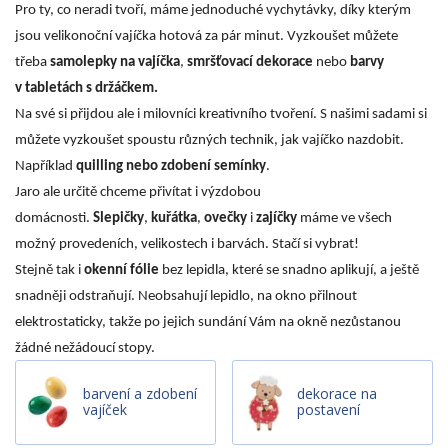
Pro ty, co neradi tvoří, máme jednoduché vychytávky, díky kterým
jsou velikonoční vajíčka hotová za pár minut. Vyzkoušet můžete
třeba
samolepky na vajíčka
,
smršťovací dekorace
nebo
barvy
v tabletách s držáčkem.
Na své si přijdou ale i milovníci kreativního tvoření. S našimi sadami si
můžete vyzkoušet spoustu různých technik, jak vajíčko nazdobit.
Například
quilling
nebo zdobení semínky
.
Jaro ale určitě chceme přivítat i výzdobou
domácnosti.
Slepičky
,
kuřátka
,
ovečky
i
zajíčky
máme ve všech
možný provedeních, velikostech i barvách. Stačí si vybrat!
Stejně tak i
okenní fólie
bez lepidla, které se snadno aplikují, a ještě
snadněji odstraňují. Neobsahují lepidlo, na okno přilnout
elektrostaticky, takže po jejich sundání Vám na okně nezůstanou
žádné nežádoucí stopy.
barvení a zdobení
dekorace na
vajíček
postavení