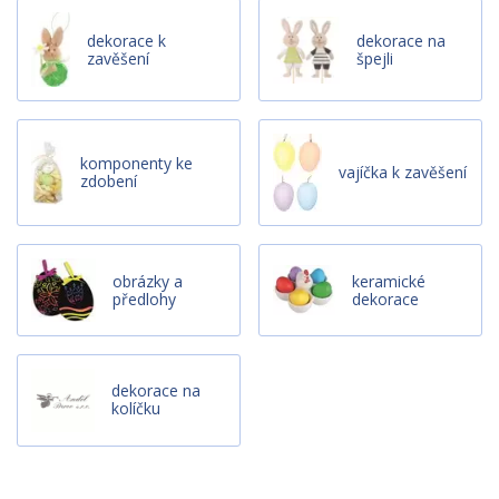
dekorace k
dekorace na
zavěšení
špejli
komponenty ke
vajíčka k zavěšení
zdobení
obrázky a
keramické
předlohy
dekorace
dekorace na
kolíčku