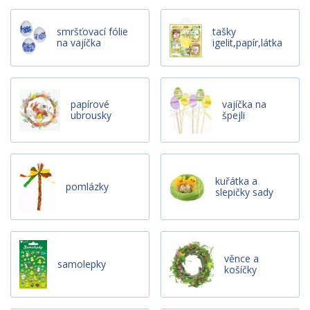
smršťovací fólie
tašky
na vajíčka
igelit,papír,látka
papírové
vajíčka na
ubrousky
špejli
kuřátka a
pomlázky
slepičky sady
věnce a
samolepky
košíčky