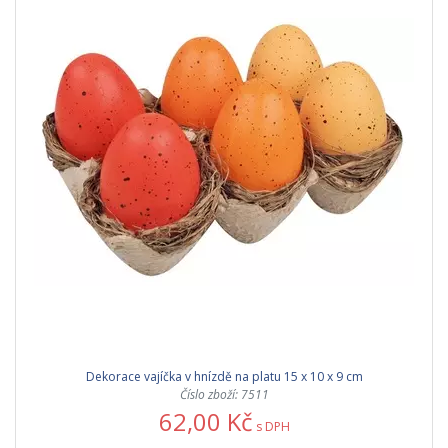
Dekorace vajíčka v hnízdě na platu 15 x 10 x 9 cm
Číslo zboží: 7511
62,00 Kč
s DPH