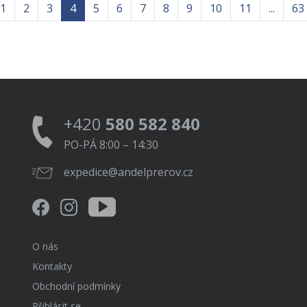
1
2
3
4
5
6
7
8
9
10
11
...
63
+420
580 582 840
PO-PÁ 8:00 – 14:30
expedice@andelprerov.cz
O nás
Kontakty
Obchodní podmínky
Přihlásit se