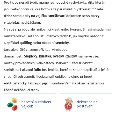
Pro ty, co neradi tvoří, máme jednoduché vychytávky, díky kterým
jsou velikonoční vajíčka hotová za pár minut. Vyzkoušet můžete
třeba
samolepky na vajíčka
,
smršťovací dekorace
nebo
barvy
v tabletách s držáčkem.
Na své si přijdou ale i milovníci kreativního tvoření. S našimi sadami si
můžete vyzkoušet spoustu různých technik, jak vajíčko nazdobit.
Například
quilling
nebo zdobení semínky
.
Jaro ale určitě chceme přivítat i výzdobou
domácnosti.
Slepičky
,
kuřátka
,
ovečky
i
zajíčky
máme ve všech
možný provedeních, velikostech i barvách. Stačí si vybrat!
Stejně tak i
okenní fólie
bez lepidla, které se snadno aplikují, a ještě
snadněji odstraňují. Neobsahují lepidlo, na okno přilnout
elektrostaticky, takže po jejich sundání Vám na okně nezůstanou
žádné nežádoucí stopy.
barvení a zdobení
dekorace na
vajíček
postavení