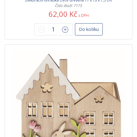
Dekorační ohrádka Ovce dřevěná 11 x 13 x 7,5 cm
Číslo zboží: 7175
62,00 Kč
s DPH
Do košíku