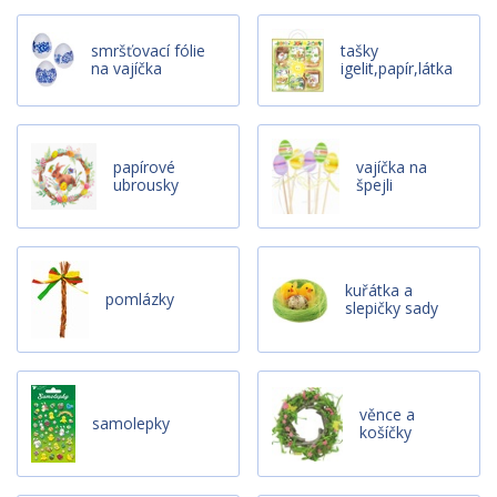
smršťovací fólie
tašky
na vajíčka
igelit,papír,látka
papírové
vajíčka na
ubrousky
špejli
kuřátka a
pomlázky
slepičky sady
věnce a
samolepky
košíčky