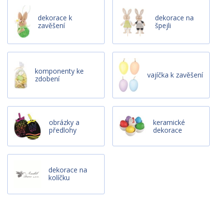
dekorace k
dekorace na
zavěšení
špejli
komponenty ke
vajíčka k zavěšení
zdobení
obrázky a
keramické
předlohy
dekorace
dekorace na
kolíčku